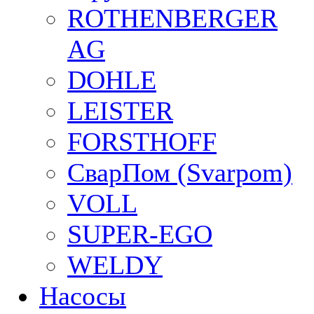
ROTHENBERGER
AG
DOHLE
LEISTER
FORSTHOFF
СварПом (Svarpom)
VOLL
SUPER-EGO
WELDY
Насосы