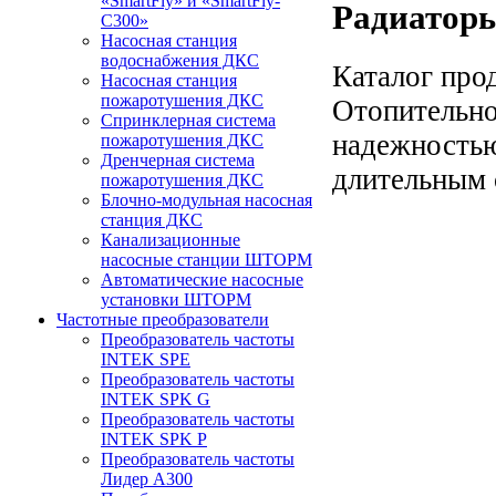
«SmartFly» и «SmartFly-
Радиаторы
С300»
Насосная станция
водоснабжения ДКС
Каталог про
Насосная станция
пожаротушения ДКС
Отопительно
Спринклерная система
надежностью
пожаротушения ДКС
Дренчерная система
длительным 
пожаротушения ДКС
Блочно-модульная насосная
станция ДКС
Канализационные
насосные станции ШТОРМ
Автоматические насосные
установки ШТОРМ
Частотные преобразователи
Преобразователь частоты
INTEK SPE
Преобразователь частоты
INTEK SPK G
Преобразователь частоты
INTEK SPK P
Преобразователь частоты
Лидер А300