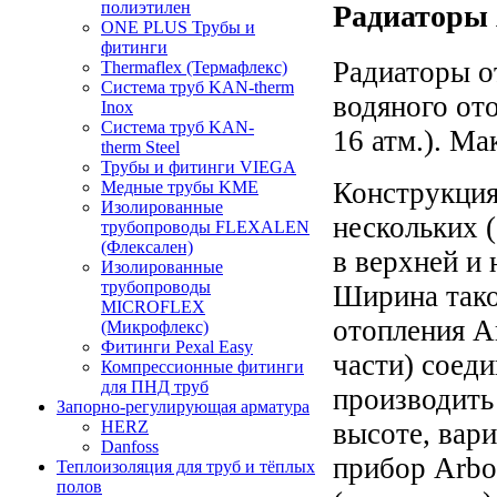
полиэтилен
Радиаторы 
ONE PLUS Трубы и
фитинги
Радиаторы о
Thermaflex (Термафлекс)
Система труб KAN-therm
водяного от
Inox
Система труб KAN-
16 атм.). Ма
therm Steel
Трубы и фитинги VIEGA
Конструкция 
Медные трубы KME
Изолированные
нескольких 
трубопроводы FLEXALEN
(Флексален)
в верхней и
Изолированные
трубопроводы
Ширина тако
MICROFLEX
отопления A
(Микрофлекс)
Фитинги Pexal Easy
части) соед
Компрессионные фитинги
для ПНД труб
производить
Запорно-регулирующая арматура
HERZ
высоте, вар
Danfoss
прибор Arbo
Теплоизоляция для труб и тёплых
полов