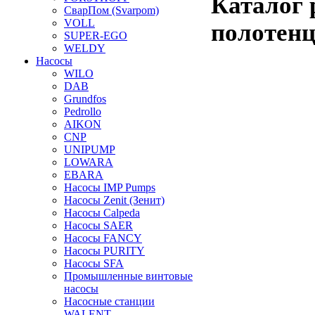
Каталог 
СварПом (Svarpom)
VOLL
полотенц
SUPER-EGO
WELDY
Насосы
WILO
DAB
Grundfos
Pedrollo
AIKON
CNP
UNIPUMP
LOWARA
EBARA
Насосы IMP Pumps
Насосы Zenit (Зенит)
Насосы Calpeda
Насосы SAER
Насосы FANCY
Насосы PURITY
Насосы SFA
Промышленные винтовые
насосы
Насосные станции
WALENT