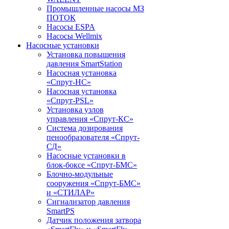
Промышленные насосы МЗ
ПОТОК
Насосы ESPA
Насосы Wellmix
Насосные установки
Установка повышения
давления SmartStation
Насосная установка
«Спрут-НС»
Насосная установка
«Спрут-PSL»
Установка узлов
управления «Спрут-КС»
Система дозирования
пенообразователя «Спрут-
СД»
Насосные установки в
блок-боксе «Спрут-БМС»
Блочно-модульные
сооружения «Спрут-БМС»
и «СТИЛАР»
Сигнализатор давления
SmartPS
Датчик положения затвора