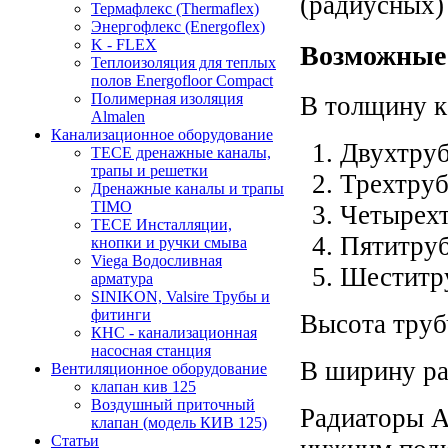
(радиусных)
Термафлекс (Thermaflex)
Энергофлекс (Energoflex)
K - FLEX
Возможные 
Теплоизоляция для теплых
полов Energofloor Compact
Полимерная изоляция
В толщину к
Almalen
Канализационное оборудование
Двухтруб
TECE дренажные каналы,
трапы и решетки
Трехтруб
Дренажные каналы и трапы
TIMO
Четырехт
TECE Инсталляции,
Пятитруб
кнопки и ручки смыва
Viega Водосливная
Шеститру
арматура
SINIKON, Valsire Трубы и
фитинги
Высота труб
КНС - канализационная
насосная станция
В ширину ра
Вентиляционное оборудование
клапан кив 125
Воздушный приточный
Радиаторы Ar
клапан (модель КИВ 125)
Статьи