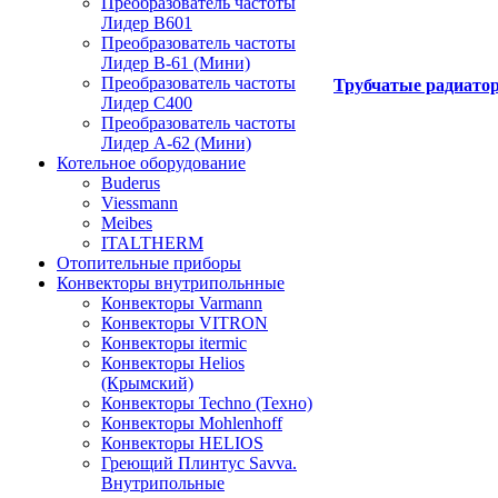
Преобразователь частоты
Лидер B601
Преобразователь частоты
Лидер В-61 (Мини)
Преобразователь частоты
Трубчатые радиато
Лидер С400
Преобразователь частоты
Лидер А-62 (Мини)
Котельное оборудование
Buderus
Viessmann
Meibes
ITALTHERM
Отопительные приборы
Конвекторы внутрипольнные
Конвекторы Varmann
Конвекторы VITRON
Конвекторы itermic
Конвекторы Helios
(Крымский)
Конвекторы Techno (Техно)
Конвекторы Mohlenhoff
Конвекторы HELIOS
Греющий Плинтус Savva.
Внутрипольные