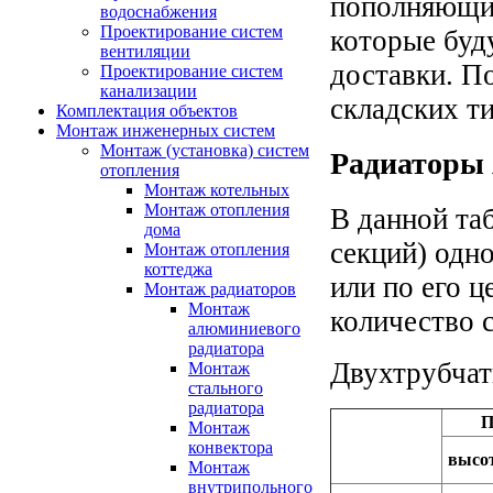
пополняющим
водоснабжения
Проектирование систем
которые буду
вентиляции
доставки. П
Проектирование систем
канализации
складских т
Комплектация объектов
Монтаж инженерных систем
Монтаж (установка) систем
Радиаторы 
отопления
Монтаж котельных
Монтаж отопления
В данной та
дома
секций) одн
Монтаж отопления
коттеджа
или по его 
Монтаж радиаторов
Монтаж
количество 
алюминиевого
радиатора
Двухтрубчат
Монтаж
стального
радиатора
П
Монтаж
конвектора
высо
Монтаж
внутрипольного