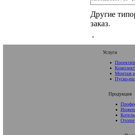
Другие типо
заказ.
»
Услуги
Проектир
Комплект
Монтаж и
Пуско-на
Продукция
Профе
Инжен
Котель
Отопи