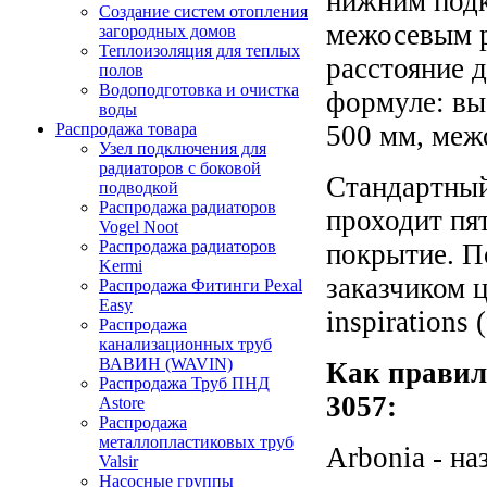
нижним подк
Создание систем отопления
межосевым р
загородных домов
Теплоизоляция для теплых
расстояние 
полов
Водоподготовка и очистка
формуле: вы
воды
500 мм, межо
Распродажа товара
Узел подключения для
радиаторов с боковой
Стандартный
подводкой
Распродажа радиаторов
проходит пят
Vogel Noot
Распродажа радиаторов
покрытие. П
Kermi
заказчиком 
Распродажа Фитинги Pexal
Easy
inspirations
Распродажа
канализационных труб
ВАВИН (WAVIN)
Как правил
Распродажа Труб ПНД
3057:
Astore
Распродажа
металлопластиковых труб
Arbonia - на
Valsir
Насосные группы