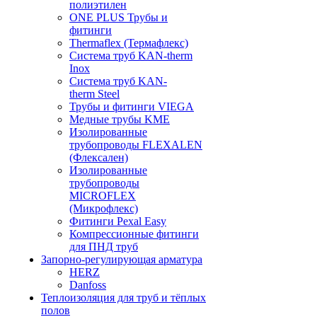
полиэтилен
ONE PLUS Трубы и
фитинги
Thermaflex (Термафлекс)
Система труб KAN-therm
Inox
Система труб KAN-
therm Steel
Трубы и фитинги VIEGA
Медные трубы KME
Изолированные
трубопроводы FLEXALEN
(Флексален)
Изолированные
трубопроводы
MICROFLEX
(Микрофлекс)
Фитинги Pexal Easy
Компрессионные фитинги
для ПНД труб
Запорно-регулирующая арматура
HERZ
Danfoss
Теплоизоляция для труб и тёплых
полов