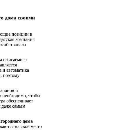
го дома своими
ующие позиции в
датская компания
особствовала
да сжигаемого
авляется
а и автоматика
, поэтому
лапанов и
о необходимо, чтобы
ура обеспечивает
я даже самым
агородного дома
ваются на свое место