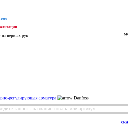
стем
нализации.
м
 из первых рук
орно-регулирующая арматура
Danfoss
ск