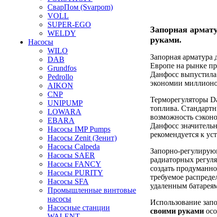
СварПом (Svarpom)
VOLL
SUPER-EGO
Запорная армату
WELDY
руками.
Насосы
WILO
Запорная арматура 
DAB
Европе на рынке пр
Grundfos
Данфосс выпустила 
Pedrollo
экономии миллионо
AIKON
CNP
Терморегуляторы Da
UNIPUMP
топлива. Стандартн
LOWARA
возможность сэконо
EBARA
Данфосс значитель
Насосы IMP Pumps
рекомендуется к ус
Насосы Zenit (Зенит)
Насосы Calpeda
Запорно-регулирующ
Насосы SAER
радиаторных регуля
Насосы FANCY
создать продуманн
Насосы PURITY
требуемое распреде
Насосы SFA
удаленным батареям
Промышленные винтовые
насосы
Использование зап
Насосные станции
своими руками
осо
WALENT