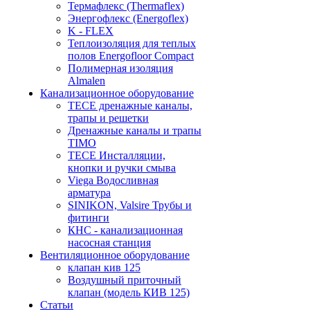
Термафлекс (Thermaflex)
Энергофлекс (Energoflex)
K - FLEX
Теплоизоляция для теплых
полов Energofloor Compact
Полимерная изоляция
Almalen
Канализационное оборудование
TECE дренажные каналы,
трапы и решетки
Дренажные каналы и трапы
TIMO
TECE Инсталляции,
кнопки и ручки смыва
Viega Водосливная
арматура
SINIKON, Valsire Трубы и
фитинги
КНС - канализационная
насосная станция
Вентиляционное оборудование
клапан кив 125
Воздушный приточный
клапан (модель КИВ 125)
Статьи