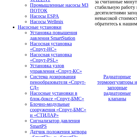
за считанные минут
Промышленные насосы МЗ
стабильную работу
ПОТОК
десятилетиями запо
Насосы ESPA
невысокой стоимост
Насосы Wellmix
обратитесь к нашим
Насосные установки
Установка повышения
давления SmartStation
Насосная установка
«Спрут-НС»
Насосная установка
«Спрут-PSL»
Установка узлов
управления «Спрут-КС»
Система дозирования
Радиаторные
пенообразователя «Спрут-
терморегуляторы 
СД»
запорные
Насосные установки в
радиаторные
блок-боксе «Спрут-БМС»
клапаны
Блочно-модульные
сооружения «Спрут-БМС»
и «СТИЛАР»
Сигнализатор давления
SmartPS
Датчик положения затвора