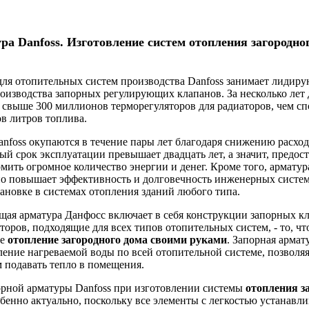
ра Danfoss. Изготовление систем отопления загородно
для отопительных систем производства Danfoss занимает лидир
оизводства запорных регулирующих клапанов. За несколько лет 
свыше 300 миллионов терморегуляторов для радиаторов, чем сп
в литров топлива.
nfoss окупаются в течение пары лет благодаря снижению расхо
ый срок эксплуатации превышает двадцать лет, а значит, предост
мить огромное количество энергии и денег. Кроме того, арматур
но повышает эффективность и долговечность инженерных систем
тановке в системах отопления зданий любого типа.
ая арматура Данфосс включает в себя конструкции запорных к
торов, подходящие для всех типов отопительных систем, - то, чт
ое
отопление загородного дома своими руками
. Запорная армат
ление нагреваемой воды по всей отопительной системе, позволя
 подавать тепло в помещения.
орной арматуры Danfoss при изготовлении системы
отопления з
бенно актуально, поскольку все элементы с легкостью устанавли