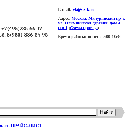
E-mail:
vk@sts-k.ru
Адрес:
Москва, Мичуринский пр-т,
ул. Олимпийская деревня, дом 4,
+7(495)735-66-17
стр.1
(
Схема проезда
)
об. 8(985)-886-54-95
Время работы:
пн-пт с 9:00-18:00
ачать ПРАЙС-ЛИСТ