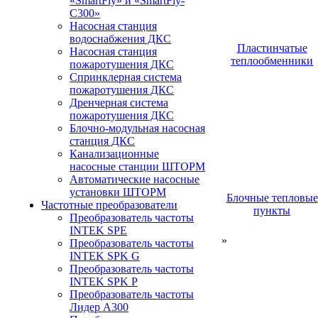
«SmartFly» и «SmartFly-
С300»
Насосная станция
водоснабжения ДКС
Пластинчатые
Насосная станция
теплообменники
пожаротушения ДКС
Спринклерная система
пожаротушения ДКС
Дренчерная система
пожаротушения ДКС
Блочно-модульная насосная
станция ДКС
Канализационные
насосные станции ШТОРМ
Автоматические насосные
установки ШТОРМ
Блочные тепловые
Частотные преобразователи
пункты
Преобразователь частоты
INTEK SPE
»
Преобразователь частоты
INTEK SPK G
Преобразователь частоты
INTEK SPK P
Преобразователь частоты
Лидер А300