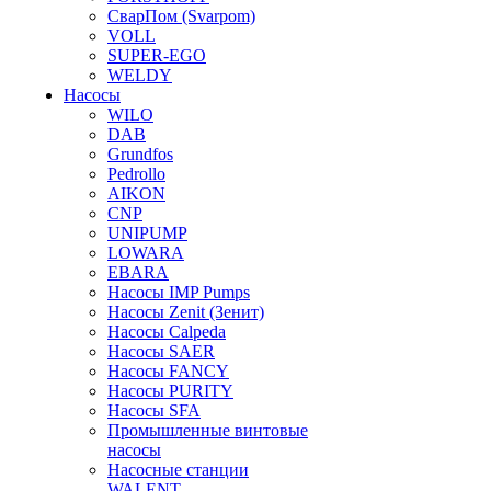
СварПом (Svarpom)
VOLL
SUPER-EGO
WELDY
Насосы
WILO
DAB
Grundfos
Pedrollo
AIKON
CNP
UNIPUMP
LOWARA
EBARA
Насосы IMP Pumps
Насосы Zenit (Зенит)
Насосы Calpeda
Насосы SAER
Насосы FANCY
Насосы PURITY
Насосы SFA
Промышленные винтовые
насосы
Насосные станции
WALENT