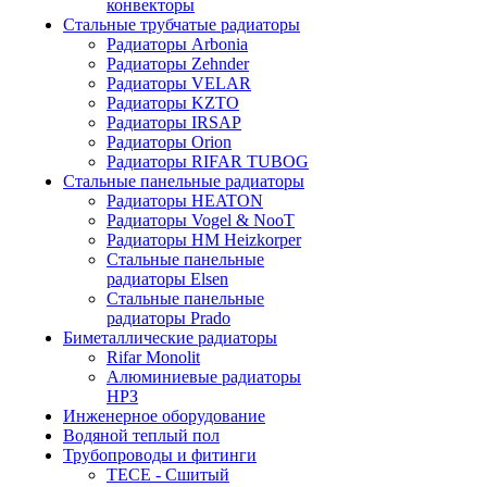
конвекторы
Стальные трубчатые радиаторы
Радиаторы Arbonia
Радиаторы Zehnder
Радиаторы VELAR
Радиаторы KZTO
Радиаторы IRSAP
Радиаторы Orion
Радиаторы RIFAR TUBOG
Стальные панельные радиаторы
Радиаторы HEATON
Радиаторы Vogel & NooT
Радиаторы HM Heizkorper
Стальные панельные
радиаторы Elsen
Стальные панельные
радиаторы Prado
Биметаллические радиаторы
Rifar Monolit
Алюминиевые радиаторы
НРЗ
Инженерное оборудование
Водяной теплый пол
Трубопроводы и фитинги
ТЕСЕ - Сшитый