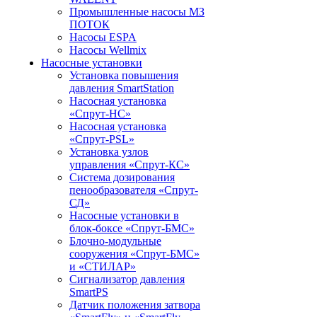
Промышленные насосы МЗ
ПОТОК
Насосы ESPA
Насосы Wellmix
Насосные установки
Установка повышения
давления SmartStation
Насосная установка
«Спрут-НС»
Насосная установка
«Спрут-PSL»
Установка узлов
управления «Спрут-КС»
Система дозирования
пенообразователя «Спрут-
СД»
Насосные установки в
блок-боксе «Спрут-БМС»
Блочно-модульные
сооружения «Спрут-БМС»
и «СТИЛАР»
Сигнализатор давления
SmartPS
Датчик положения затвора