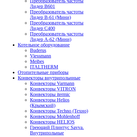
Преобразователь частоты
Лидер B601
Преобразователь частоты
Лидер В-61 (Мини)
Преобразователь частоты
Лидер С400
Преобразователь частоты
Лидер А-62 (Мини)
Котельное оборудование
Buderus
Viessmann
Meibes
ITALTHERM
Отопительные приборы
Конвекторы внутрипольнные
Конвекторы Varmann
Конвекторы VITRON
Конвекторы itermic
Конвекторы Helios
(Крымский)
Конвекторы Techno (Техно)
Конвекторы Mohlenhoff
Конвекторы HELIOS
Греющий Плинтус Savva.
Внутрипольные