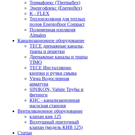
Термафлекс (Thermaflex)
Энергофлекс (Energoflex)
K - FLEX
Теплоизоляция для теплых
полов Energofloor Compact
Полимерная изоляция
Almalen
Канализационное оборудование
TECE дренажные каналы,
трапы и решетки
Дренажные каналы и трапы
TIMO
TECE Инсталляции,
кнопки и ручки смыва
Viega Водосливная
арматура
SINIKON, Valsire Трубы и
фитинги
КНС - канализационная
насосная станция
Вентиляционное оборудование
клапан кив 125
Воздушный приточный
клапан (модель КИВ 125)
Статьи