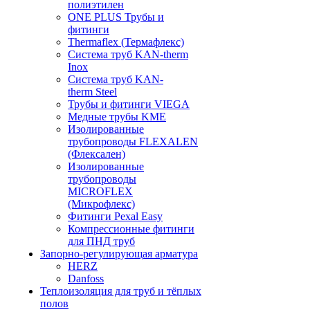
полиэтилен
ONE PLUS Трубы и
фитинги
Thermaflex (Термафлекс)
Система труб KAN-therm
Inox
Система труб KAN-
therm Steel
Трубы и фитинги VIEGA
Медные трубы KME
Изолированные
трубопроводы FLEXALEN
(Флексален)
Изолированные
трубопроводы
MICROFLEX
(Микрофлекс)
Фитинги Pexal Easy
Компрессионные фитинги
для ПНД труб
Запорно-регулирующая арматура
HERZ
Danfoss
Теплоизоляция для труб и тёплых
полов