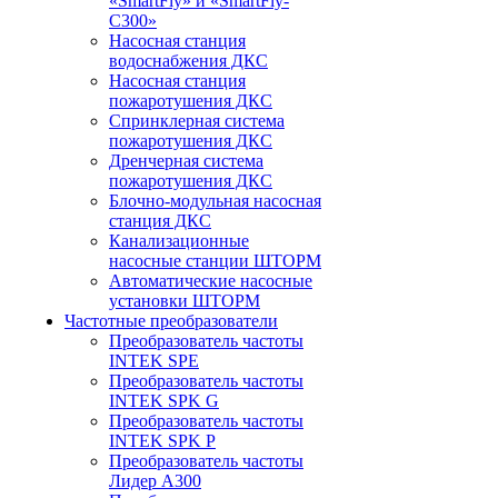
«SmartFly» и «SmartFly-
С300»
Насосная станция
водоснабжения ДКС
Насосная станция
пожаротушения ДКС
Спринклерная система
пожаротушения ДКС
Дренчерная система
пожаротушения ДКС
Блочно-модульная насосная
станция ДКС
Канализационные
насосные станции ШТОРМ
Автоматические насосные
установки ШТОРМ
Частотные преобразователи
Преобразователь частоты
INTEK SPE
Преобразователь частоты
INTEK SPK G
Преобразователь частоты
INTEK SPK P
Преобразователь частоты
Лидер А300