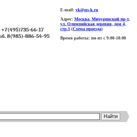
E-mail:
vk@sts-k.ru
Адрес:
Москва, Мичуринский пр-т,
ул. Олимпийская деревня, дом 4,
+7(495)735-66-17
стр.1
(
Схема проезда
)
об. 8(985)-886-54-95
Время работы:
пн-пт с 9:00-18:00