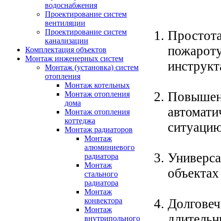
водоснабжения
Проектирование систем
вентиляции
Проектирование систем
Простота
канализации
пожароту
Комплектация объектов
Монтаж инженерных систем
инструкт
Монтаж (установка) систем
отопления
Монтаж котельных
Повышенн
Монтаж отопления
дома
автомати
Монтаж отопления
коттеджа
ситуацию
Монтаж радиаторов
Монтаж
алюминиевого
Универса
радиатора
Монтаж
объектах
стального
радиатора
Монтаж
Долговеч
конвектора
Монтаж
длительн
внутрипольного