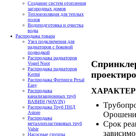
Создание систем отопления
загородных домов
Теплоизоляция для теплых
полов
Водоподготовка и очистка
воды
Распродажа товара
Узел подключения для
радиаторов с боковой
подводкой
Распродажа радиаторов
Спринкле
Vogel Noot
Распродажа радиаторов
проектиро
Kermi
Распродажа Фитинги Pexal
Easy
ХАРАКТЕ
Распродажа
канализационных труб
ВАВИН (WAVIN)
Трубопро
Распродажа Труб ПНД
Орошение
Astore
Распродажа
Срок реа
металлопластиковых труб
Valsir
зависимо
Насосные группы