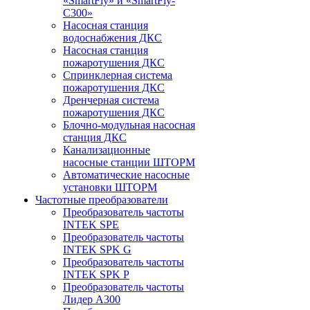
«SmartFly» и «SmartFly-
С300»
Насосная станция
водоснабжения ДКС
Насосная станция
пожаротушения ДКС
Спринклерная система
пожаротушения ДКС
Дренчерная система
пожаротушения ДКС
Блочно-модульная насосная
станция ДКС
Канализационные
насосные станции ШТОРМ
Автоматические насосные
установки ШТОРМ
Частотные преобразователи
Преобразователь частоты
INTEK SPE
Преобразователь частоты
INTEK SPK G
Преобразователь частоты
INTEK SPK P
Преобразователь частоты
Лидер А300