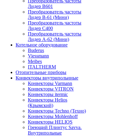
Преобразователь частоты
Лидер B601
Преобразователь частоты
Лидер В-61 (Мини)
Преобразователь частоты
Лидер С400
Преобразователь частоты
Лидер А-62 (Мини)
Котельное оборудование
Buderus
Viessmann
Meibes
ITALTHERM
Отопительные приборы
Конвекторы внутрипольнные
Конвекторы Varmann
Конвекторы VITRON
Конвекторы itermic
Конвекторы Helios
(Крымский)
Конвекторы Techno (Техно)
Конвекторы Mohlenhoff
Конвекторы HELIOS
Греющий Плинтус Savva.
Внутрипольные