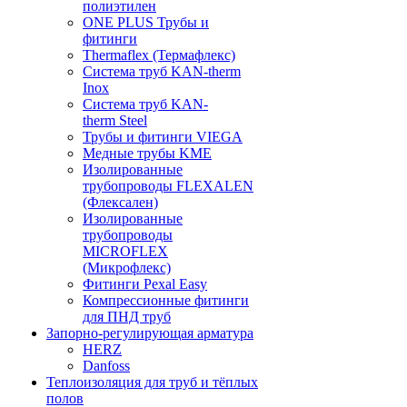
полиэтилен
ONE PLUS Трубы и
фитинги
Thermaflex (Термафлекс)
Система труб KAN-therm
Inox
Система труб KAN-
therm Steel
Трубы и фитинги VIEGA
Медные трубы KME
Изолированные
трубопроводы FLEXALEN
(Флексален)
Изолированные
трубопроводы
MICROFLEX
(Микрофлекс)
Фитинги Pexal Easy
Компрессионные фитинги
для ПНД труб
Запорно-регулирующая арматура
HERZ
Danfoss
Теплоизоляция для труб и тёплых
полов