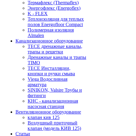
Термафлекс (Thermaflex)
Энергофлекс (Energoflex)
K - FLEX
Теплоизоляция для теплых
полов Energofloor Compact
Полимерная изоляция
Almalen
Канализационное оборудование
TECE дренажные каналы,
трапы и решетки
Дренажные каналы и трапы
TIMO
TECE Инсталляции,
кнопки и ручки смыва
Viega Водосливная
арматура
SINIKON, Valsire Трубы и
фитинги
КНС - канализационная
насосная станция
Вентиляционное оборудование
клапан кив 125
Воздушный приточный
клапан (модель КИВ 125)
Статьи