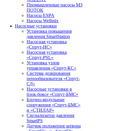
Промышленные насосы МЗ
ПОТОК
Насосы ESPA
Насосы Wellmix
Насосные установки
Установка повышения
давления SmartStation
Насосная установка
«Спрут-НС»
Насосная установка
«Спрут-PSL»
Установка узлов
управления «Спрут-КС»
Система дозирования
пенообразователя «Спрут-
СД»
Насосные установки в
блок-боксе «Спрут-БМС»
Блочно-модульные
сооружения «Спрут-БМС»
и «СТИЛАР»
Сигнализатор давления
SmartPS
Датчик положения затвора