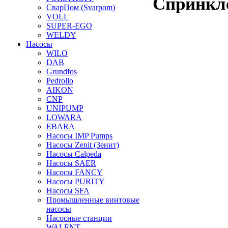
Спринкл
СварПом (Svarpom)
VOLL
SUPER-EGO
WELDY
Насосы
WILO
DAB
Grundfos
Pedrollo
AIKON
CNP
UNIPUMP
LOWARA
EBARA
Насосы IMP Pumps
Насосы Zenit (Зенит)
Насосы Calpeda
Насосы SAER
Насосы FANCY
Насосы PURITY
Насосы SFA
Промышленные винтовые
насосы
Насосные станции
WALENT