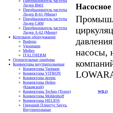
Преобразователь частоты
Насосное
Лидер B601
Преобразователь частоты
Лидер В-61 (Мини)
Промышл
Преобразователь частоты
Лидер С400
циркуля
Преобразователь частоты
Лидер А-62 (Мини)
Котельное оборудование
давления
Buderus
Viessmann
насосы, 
Meibes
ITALTHERM
Отопительные приборы
компаний
Конвекторы внутрипольнные
Конвекторы Varmann
LOWARA
Конвекторы VITRON
Конвекторы itermic
Конвекторы Helios
(Крымский)
Конвекторы Techno (Техно)
WILO
Конвекторы Mohlenhoff
Конвекторы HELIOS
Греющий Плинтус Savva.
Внутрипольные