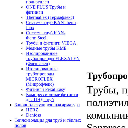
полиэтилен
ONE PLUS Трубы и
фитинги
Thermaflex (Термафлекс)
Система труб KAN-therm
Inox
Система труб KAN-
therm Steel
Трубы и фитинги VIEGA
Медные трубы KME
Изолированные
трубопроводы FLEXALEN
(Флексален)
Изолированные
Трубопро
трубопроводы
MICROFLEX
(Микрофлекс)
Трубы, п
Фитинги Pexal Easy
Компрессионные фитинги
полиэти
для ПНД труб
Запорно-регулирующая арматура
HERZ
компании
Danfoss
Теплоизоляция для труб и тёплых
Sanpress
полов