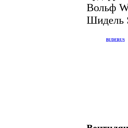
Вольф W
Шидель S
BUDERUS
Вентиляц