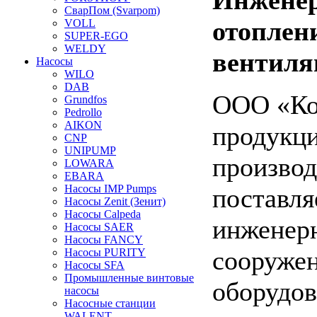
СварПом (Svarpom)
отоплен
VOLL
SUPER-EGO
WELDY
вентиля
Насосы
WILO
DAB
ООО «Ко
Grundfos
Pedrollo
AIKON
продукци
CNP
UNIPUMP
производ
LOWARA
EBARA
Насосы IMP Pumps
поставля
Насосы Zenit (Зенит)
Насосы Calpeda
инженерн
Насосы SAER
Насосы FANCY
сооруже
Насосы PURITY
Насосы SFA
Промышленные винтовые
оборудо
насосы
Насосные станции
WALENT