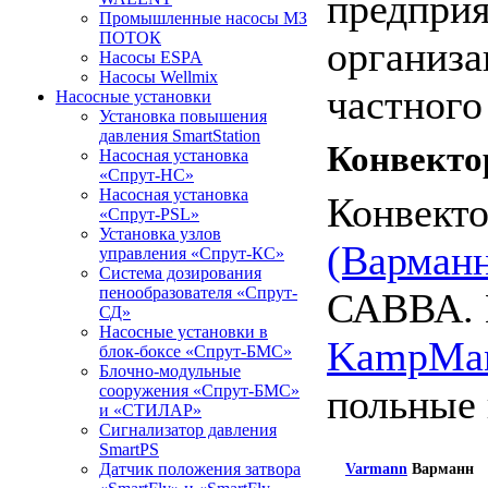
предпри
Промышленные насосы МЗ
ПОТОК
организа
Насосы ESPA
Насосы Wellmix
частного
Насосные установки
Установка повышения
давления SmartStation
Конвект
Насосная установка
«Спрут-НС»
Насосная установка
Конвекто
«Спрут-PSL»
Установка узлов
(Варман
управления «Спрут-КС»
Система дозирования
пенообразователя «Спрут-
САВВА. 
СД»
Насосные установки в
KampMan
блок-боксе «Спрут-БМС»
Блочно-модульные
польные 
сооружения «Спрут-БМС»
и «СТИЛАР»
Сигнализатор давления
SmartPS
Датчик положения затвора
Varmann
Варманн