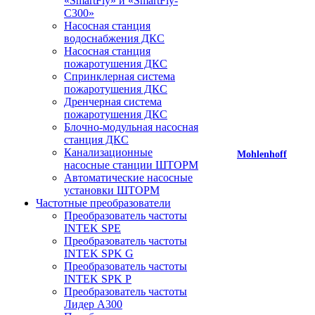
«SmartFly» и «SmartFly-
С300»
Насосная станция
водоснабжения ДКС
Насосная станция
пожаротушения ДКС
Спринклерная система
пожаротушения ДКС
Дренчерная система
пожаротушения ДКС
Блочно-модульная насосная
станция ДКС
Канализационные
Mohlenhoff
насосные станции ШТОРМ
Автоматические насосные
установки ШТОРМ
Частотные преобразователи
Преобразователь частоты
INTEK SPE
Преобразователь частоты
INTEK SPK G
Преобразователь частоты
INTEK SPK P
Преобразователь частоты
Лидер А300