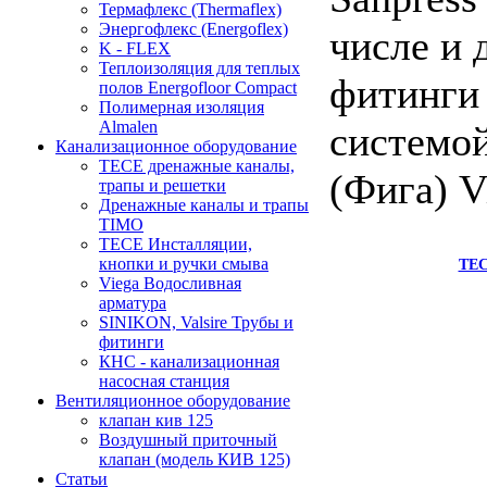
Термафлекс (Thermaflex)
Энергофлекс (Energoflex)
числе и 
K - FLEX
Теплоизоляция для теплых
фитинги 
полов Energofloor Compact
Полимерная изоляция
Almalen
системой
Канализационное оборудование
TECE дренажные каналы,
(Фига) V
трапы и решетки
Дренажные каналы и трапы
TIMO
TECE Инсталляции,
кнопки и ручки смыва
TE
Viega Водосливная
арматура
SINIKON, Valsire Трубы и
фитинги
КНС - канализационная
насосная станция
Вентиляционное оборудование
клапан кив 125
Воздушный приточный
клапан (модель КИВ 125)
Статьи