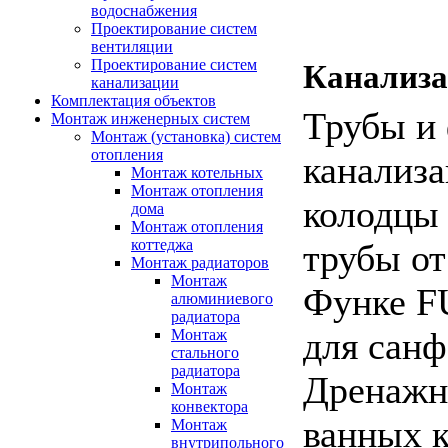
водоснабжения
Проектирование систем
вентиляции
Проектирование систем
Канализ
канализации
Комплектация объектов
Трубы и 
Монтаж инженерных систем
Монтаж (установка) систем
отопления
канализ
Монтаж котельных
Монтаж отопления
колодцы
дома
Монтаж отопления
коттеджа
трубы о
Монтаж радиаторов
Монтаж
Функе F
алюминиевого
радиатора
для санф
Монтаж
стального
радиатора
Дренажны
Монтаж
конвектора
ванных 
Монтаж
внутрипольного