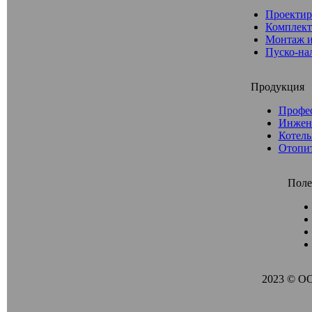
Проектир
Комплект
Монтаж и
Пуско-на
Продукция
Профе
Инжен
Котель
Отопи
Поле
2023 © О