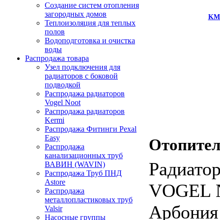
Создание систем отопления
загородных домов
KM
Теплоизоляция для теплых
полов
Водоподготовка и очистка
воды
Распродажа товара
Узел подключения для
радиаторов с боковой
подводкой
Распродажа радиаторов
Vogel Noot
Распродажа радиаторов
Kermi
Распродажа Фитинги Pexal
Easy
Отопите
Распродажа
канализационных труб
Радиато
ВАВИН (WAVIN)
Распродажа Труб ПНД
Astore
VOGEL N
Распродажа
металлопластиковых труб
Арбония
Valsir
Насосные группы