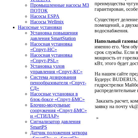
преимущества чугун
Промышленные насосы МЗ
гарантирован, особ
ПОТОК
Насосы ESPA
Существует деление
Насосы Wellmix
помещений, а двухк
Насосные установки
водоснабжения.
Установка повышения
давления SmartStation
Напольный газовы
Насосная установка
именно его. Чем об
«Спрут-НС»
срок службы. Если 
Насосная установка
мощность от горелки
«Спрут-PSL»
кВт, этого будет до
Установка узлов
управления «Спрут-КС»
На нашем сайте пре
Система дозирования
Будерус BUDERUS, 
пенообразователя «Спрут-
гидрострелки Майбе
СД»
распределительные 
Насосные установки в
блок-боксе «Спрут-БМС»
Заказать расчет, к
Блочно-модульные
заявку на почту vk@s
сооружения «Спрут-БМС»
и «СТИЛАР»
»
Сигнализатор давления
SmartPS
Датчик положения затвора