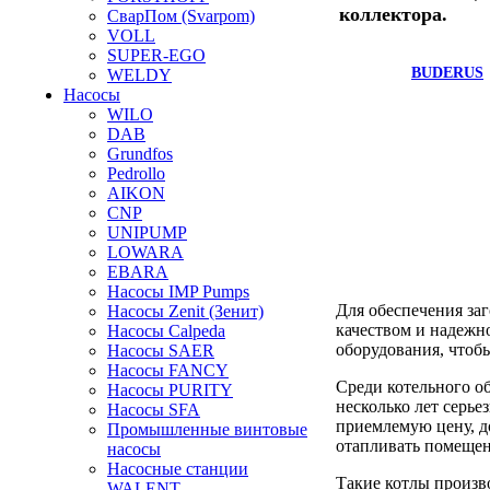
коллектора.
СварПом (Svarpom)
VOLL
SUPER-EGO
BUDERUS
WELDY
Насосы
WILO
DAB
Grundfos
Pedrollo
AIKON
CNP
UNIPUMP
LOWARA
EBARA
Насосы IMP Pumps
Для обеспечения за
Насосы Zenit (Зенит)
качеством и надежн
Насосы Calpeda
оборудования, чтоб
Насосы SAER
Насосы FANCY
Среди котельного о
Насосы PURITY
несколько лет серь
Насосы SFA
приемлемую цену, д
Промышленные винтовые
отапливать помещен
насосы
Насосные станции
Такие котлы произво
WALENT