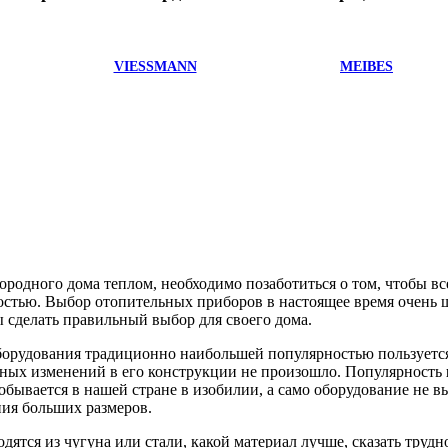
VIESSMANN
MEIBES
городного дома теплом, необходимо позаботиться о том, чтобы 
остью. Выбор отопительных приборов в настоящее время очень ш
ы сделать правильный выбор для своего дома.
борудования традиционно наибольшей популярностью пользует
езных изменений в его конструкции не произошло. Популярность
обывается в нашей стране в изобилии, а само оборудование не 
ия больших размеров.
дятся из чугуна или стали, какой материал лучше, сказать трудн