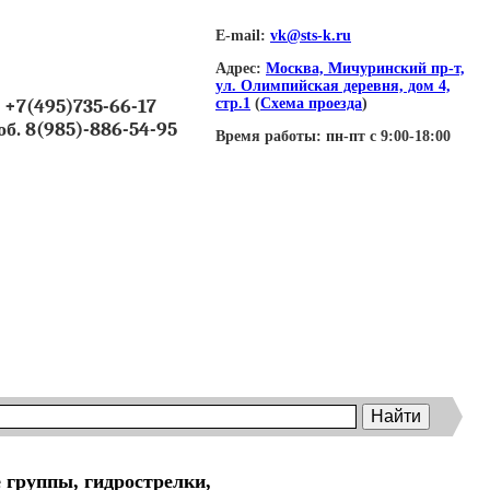
E-mail:
vk@sts-k.ru
Адрес:
Москва, Мичуринский пр-т,
ул. Олимпийская деревня, дом 4,
+7(495)735-66-17
стр.1
(
Схема проезда
)
об. 8(985)-886-54-95
Время работы:
пн-пт с 9:00-18:00
 группы, гидрострелки,