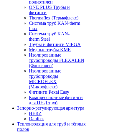
полиэтилен
ONE PLUS Трубы и
фитинги
Thermaflex (Термафлекс)
Система труб KAN-therm
Inox
Система труб KAN-
therm Steel
Трубы и фитинги VIEGA
Медные трубы KME
Изолированные
трубопроводы FLEXALEN
(Флексален)
Изолированные
трубопроводы
MICROFLEX
(Микрофлекс)
Фитинги Pexal Easy
Компрессионные фитинги
для ПНД труб
Запорно-регулирующая арматура
HERZ
Danfoss
Теплоизоляция для труб и тёплых
полов