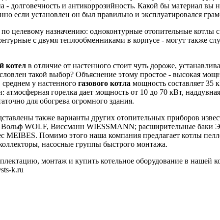
а - долговечность и антикоррозийность. Какой бы материал вы н
енно если установлен он был правильно и эксплуатировался грам
 по целевому назначению: одноконтурные отопительные котлы с
онтурные с двумя теплообменниками в корпусе - могут также сл
й котел
в отличие от настенного стоит чуть дороже, устанавлив
условлен такой выбор? Объяснение этому простое - высокая мощ
в среднем у настенного
газового котла
мощность составляет 35 кВ
: атмосферная горелка дает мощность от 10 до 70 кВт, наддувна
статочно для обогрева огромного здания.
дставлены также варианты других отопительных приборов извес
Вольф WOLF, Виссманн WIESSMANN; расширительные баки Эк
с MEIBES. Помимо этого наша компания предлагает котлы пелле
коллекторы, насосные группы быстрого монтажа.
омплектацию, монтаж и купить котельное оборудование в нашей 
ts-k.ru