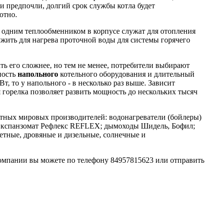
и предпочли, долгий срок службы котла будет
отно.
 одним теплообменником в корпусе служат для отопления
ужить для нагрева проточной воды для системы горячего
ать его сложнее, но тем не менее, потребители выбирают
ность
напольного
котельного оборудования и длительный
т, то у напольного - в несколько раз выше. Зависит
я горелка позволяет развить мощность до нескольких тысяч
тных мировых производителей: водонагреватели (бойлеры)
спанзомат Рефлекс REFLEX; дымоходы Шидель, Бофил;
тные, дровяные и дизельные, солнечные и
компании вы можете по телефону 84957815623 или отправить