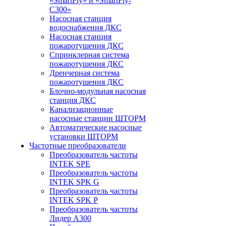
«SmartFly» и «SmartFly-
С300»
Насосная станция
водоснабжения ДКС
Насосная станция
пожаротушения ДКС
Спринклерная система
пожаротушения ДКС
Дренчерная система
пожаротушения ДКС
Блочно-модульная насосная
станция ДКС
Канализационные
насосные станции ШТОРМ
Автоматические насосные
установки ШТОРМ
Частотные преобразователи
Преобразователь частоты
INTEK SPE
Преобразователь частоты
INTEK SPK G
Преобразователь частоты
INTEK SPK P
Преобразователь частоты
Лидер А300