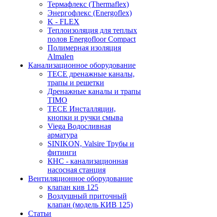
Термафлекс (Thermaflex)
Энергофлекс (Energoflex)
K - FLEX
Теплоизоляция для теплых
полов Energofloor Compact
Полимерная изоляция
Almalen
Канализационное оборудование
TECE дренажные каналы,
трапы и решетки
Дренажные каналы и трапы
TIMO
TECE Инсталляции,
кнопки и ручки смыва
Viega Водосливная
арматура
SINIKON, Valsire Трубы и
фитинги
КНС - канализационная
насосная станция
Вентиляционное оборудование
клапан кив 125
Воздушный приточный
клапан (модель КИВ 125)
Статьи