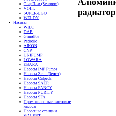
Алюмини
СварПом (Svarpom)
VOLL
радиатор
SUPER-EGO
WELDY
Насосы
WILO
DAB
Grundfos
Pedrollo
AIKON
CNP
UNIPUMP
LOWARA
EBARA
Насосы IMP Pumps
Насосы Zenit (Зенит)
Насосы Calpeda
Насосы SAER
Насосы FANCY
Насосы PURITY
Насосы SFA
Промышленные винтовые
насосы
Насосные станции
WALENT