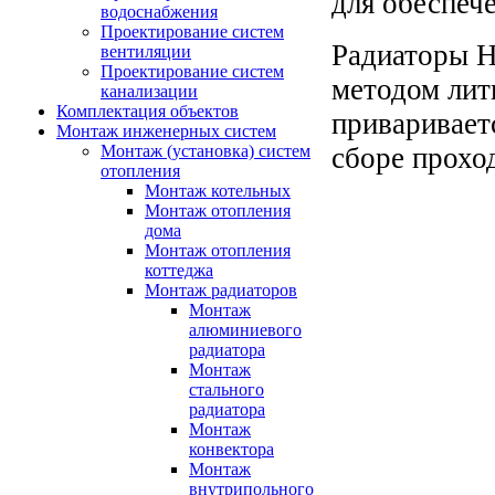
для обеспеч
водоснабжения
Проектирование систем
Радиаторы Н
вентиляции
Проектирование систем
методом лить
канализации
Комплектация объектов
приваривает
Монтаж инженерных систем
сборе прохо
Монтаж (установка) систем
отопления
Монтаж котельных
Монтаж отопления
дома
Монтаж отопления
коттеджа
Монтаж радиаторов
Монтаж
алюминиевого
радиатора
Монтаж
стального
радиатора
Монтаж
конвектора
Монтаж
внутрипольного