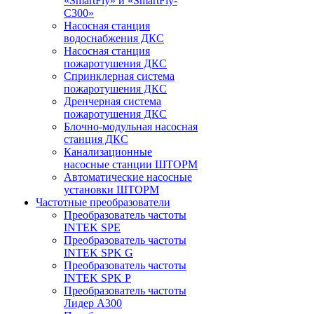
«SmartFly» и «SmartFly-
С300»
Насосная станция
водоснабжения ДКС
Насосная станция
пожаротушения ДКС
Спринклерная система
пожаротушения ДКС
Дренчерная система
пожаротушения ДКС
Блочно-модульная насосная
станция ДКС
Канализационные
насосные станции ШТОРМ
Автоматические насосные
установки ШТОРМ
Частотные преобразователи
Преобразователь частоты
INTEK SPE
Преобразователь частоты
INTEK SPK G
Преобразователь частоты
INTEK SPK P
Преобразователь частоты
Лидер А300