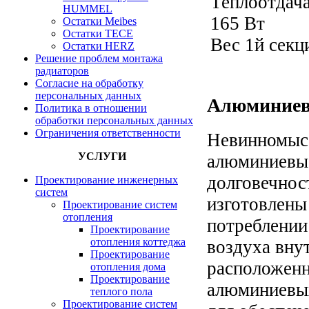
Теплоотдача
HUMMEL
165 Вт
Остатки Meibes
Остатки ТЕСЕ
Вес 1й секци
Остатки HERZ
Решение проблем монтажа
радиаторов
Согласие на обработку
персональных данных
Алюминиев
Политика в отношении
обработки персональных данных
Ограничения ответственности
Невинномысс
УСЛУГИ
алюминиевые
долговечнос
Проектирование инженерных
систем
изготовлены
Проектирование систем
отопления
потреблении
Проектирование
отопления коттеджа
воздуха вну
Проектирование
расположенн
отопления дома
Проектирование
алюминиевых
теплого пола
Проектирование систем