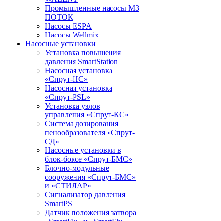
Промышленные насосы МЗ
ПОТОК
Насосы ESPA
Насосы Wellmix
Насосные установки
Установка повышения
давления SmartStation
Насосная установка
«Спрут-НС»
Насосная установка
«Спрут-PSL»
Установка узлов
управления «Спрут-КС»
Система дозирования
пенообразователя «Спрут-
СД»
Насосные установки в
блок-боксе «Спрут-БМС»
Блочно-модульные
сооружения «Спрут-БМС»
и «СТИЛАР»
Сигнализатор давления
SmartPS
Датчик положения затвора