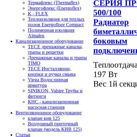
СЕРИЯ ПР
Термафлекс (Thermaflex)
Энергофлекс (Energoflex)
500/100
K - FLEX
Теплоизоляция для теплых
Радиатор
полов Energofloor Compact
биметаллич
Полимерная изоляция
Almalen
боковым
Канализационное оборудование
TECE дренажные каналы,
подключен
трапы и решетки
Дренажные каналы и трапы
Теплоотдача
TIMO
TECE Инсталляции,
197 Вт
кнопки и ручки смыва
Viega Водосливная
Вес 1й секци
арматура
SINIKON, Valsire Трубы и
фитинги
КНС - канализационная
насосная станция
Вентиляционное оборудование
клапан кив 125
Воздушный приточный
клапан (модель КИВ 125)
Статьи