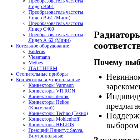
Преобразователь частоты
Лидер B601
Преобразователь частоты
Лидер В-61 (Мини)
Преобразователь частоты
Лидер С400
Радиаторы
Преобразователь частоты
Лидер А-62 (Мини)
соответст
Котельное оборудование
Buderus
Viessmann
Почему выб
Meibes
ITALTHERM
Отопительные приборы
Невинном
Конвекторы внутрипольнные
зарекоме
Конвекторы Varmann
Конвекторы VITRON
Индивиду
Конвекторы itermic
Конвекторы Helios
предлага
(Крымский)
Конвекторы Techno (Техно)
Поддержк
Конвекторы Mohlenhoff
выбором 
Конвекторы HELIOS
Греющий Плинтус Savva.
Внутрипольные
Закажите р