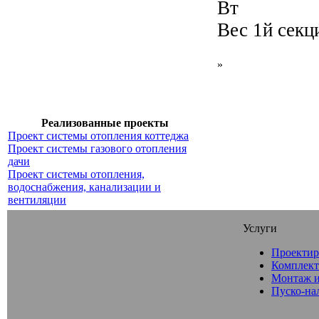
Вт
Вес 1й секци
»
Реализованные проекты
Проект системы отопления коттеджа
Проект системы газового отопления
дачи
Проект системы отопления,
водоснабжения, канализации и
вентиляции
Услуги
Проектир
Комплект
Монтаж и
Пуско-на