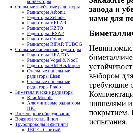
конвекторы
Стальные трубчатые радиаторы
завода и уб
Радиаторы Arbonia
нами для п
Радиаторы Zehnder
Радиаторы VELAR
Радиаторы KZTO
Биметалли
Радиаторы IRSAP
Радиаторы Orion
Радиаторы RIFAR TUBOG
Невинномысс
Стальные панельные радиаторы
Радиаторы HEATON
биметалличе
Радиаторы Vogel & NooT
устойчивост
Радиаторы HM Heizkorper
Стальные панельные
выбором для
радиаторы Elsen
Стальные панельные
требующие о
радиаторы Prado
Биметаллические радиаторы
Комплектаци
Rifar Monolit
ниппелями и
Алюминиевые радиаторы
НРЗ
покрытием. 
Инженерное оборудование
Водяной теплый пол
испытания.
Трубопроводы и фитинги
ТЕСЕ - Сшитый