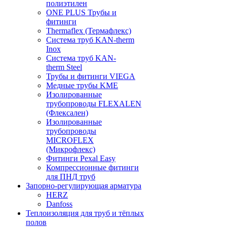
полиэтилен
ONE PLUS Трубы и
фитинги
Thermaflex (Термафлекс)
Система труб KAN-therm
Inox
Система труб KAN-
therm Steel
Трубы и фитинги VIEGA
Медные трубы KME
Изолированные
трубопроводы FLEXALEN
(Флексален)
Изолированные
трубопроводы
MICROFLEX
(Микрофлекс)
Фитинги Pexal Easy
Компрессионные фитинги
для ПНД труб
Запорно-регулирующая арматура
HERZ
Danfoss
Теплоизоляция для труб и тёплых
полов