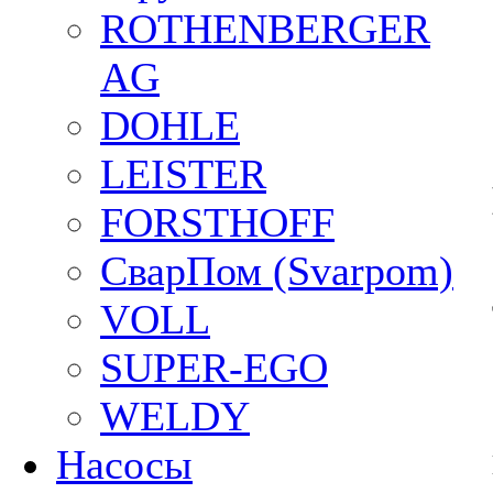
ROTHENBERGER
AG
DOHLE
LEISTER
FORSTHOFF
СварПом (Svarpom)
VOLL
SUPER-EGO
WELDY
Насосы