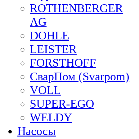
ROTHENBERGER
AG
DOHLE
LEISTER
FORSTHOFF
СварПом (Svarpom)
VOLL
SUPER-EGO
WELDY
Насосы