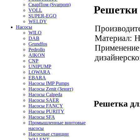
СварПом (Svarpom)
Решетки 
VOLL
SUPER-EGO
WELDY
Производите
Насосы
WILO
Материал: Н
DAB
Grundfos
Применение:
Pedrollo
AIKON
дизайнерско
CNP
UNIPUMP
LOWARA
EBARA
Насосы IMP Pumps
Насосы Zenit (Зенит)
Насосы Calpeda
Насосы SAER
Решетка дл
Насосы FANCY
Насосы PURITY
Насосы SFA
Промышленные винтовые
насосы
Насосные станции
WALENT