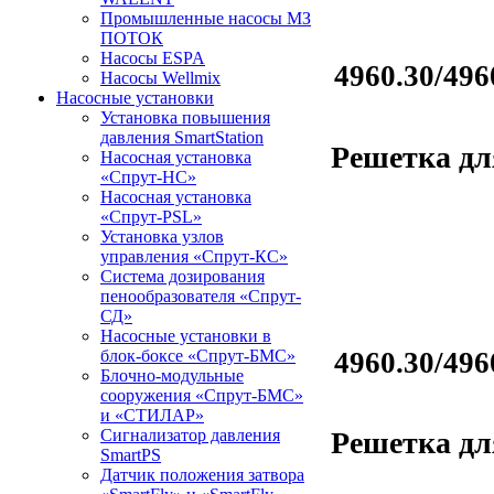
Промышленные насосы МЗ
ПОТОК
Насосы ESPA
4960.30/496
Насосы Wellmix
Насосные установки
Установка повышения
давления SmartStation
Решетка дл
Насосная установка
«Спрут-НС»
Насосная установка
«Спрут-PSL»
Установка узлов
управления «Спрут-КС»
Система дозирования
пенообразователя «Спрут-
СД»
Насосные установки в
4960.30/496
блок-боксе «Спрут-БМС»
Блочно-модульные
сооружения «Спрут-БМС»
и «СТИЛАР»
Сигнализатор давления
Решетка дл
SmartPS
Датчик положения затвора