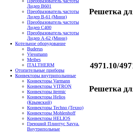
Преобразователь частоты
Лидер B601
Решетка дл
Преобразователь частоты
Лидер В-61 (Мини)
Преобразователь частоты
Лидер С400
Преобразователь частоты
Лидер А-62 (Мини)
Котельное оборудование
Buderus
Viessmann
Meibes
4971.10/497
ITALTHERM
Отопительные приборы
Конвекторы внутрипольнные
Конвекторы Varmann
Конвекторы VITRON
Решетка дл
Конвекторы itermic
Конвекторы Helios
(Крымский)
Конвекторы Techno (Техно)
Конвекторы Mohlenhoff
Конвекторы HELIOS
Греющий Плинтус Savva.
Внутрипольные