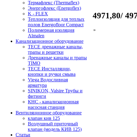
Термафлекс (Thermaflex)
Энергофлекс (Energoflex)
4971,80/ 49
K - FLEX
Теплоизоляция для теплых
полов Energofloor Compact
»
Полимерная изоляция
Almalen
Канализационное оборудование
TECE дренажные каналы,
трапы и решетки
Дренажные каналы и трапы
TIMO
TECE Инсталляции,
кнопки и ручки смыва
Viega Водосливная
арматура
SINIKON, Valsire Трубы и
фитинги
КНС - канализационная
насосная станция
Вентиляционное оборудование
клапан кив 125
Воздушный приточный
клапан (модель КИВ 125)
Статьи