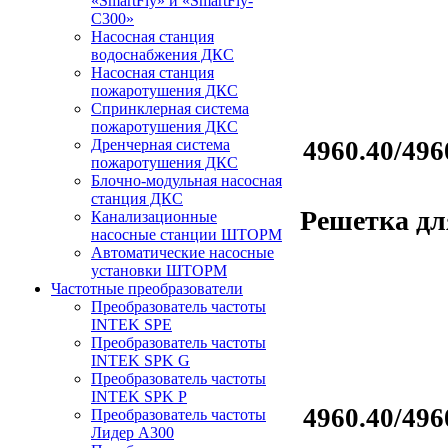
«SmartFly» и «SmartFly-
С300»
Насосная станция
водоснабжения ДКС
Насосная станция
пожаротушения ДКС
Спринклерная система
пожаротушения ДКС
Дренчерная система
4960.40/496
пожаротушения ДКС
Блочно-модульная насосная
станция ДКС
Решетка дл
Канализационные
насосные станции ШТОРМ
Автоматические насосные
установки ШТОРМ
Частотные преобразователи
Преобразователь частоты
INTEK SPE
Преобразователь частоты
INTEK SPK G
Преобразователь частоты
INTEK SPK P
4960.40/496
Преобразователь частоты
Лидер А300