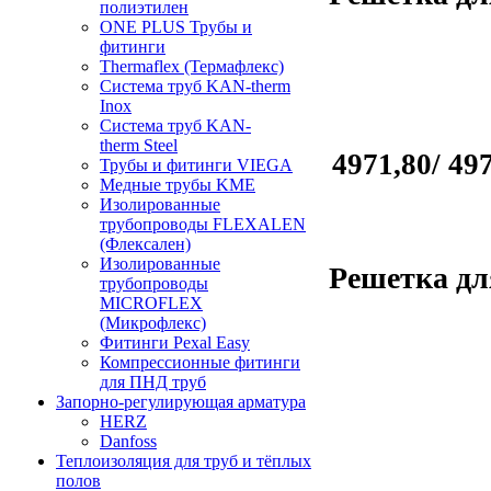
полиэтилен
ONE PLUS Трубы и
фитинги
Thermaflex (Термафлекс)
Система труб KAN-therm
Inox
Система труб KAN-
therm Steel
4971,80/ 49
Трубы и фитинги VIEGA
Медные трубы KME
Изолированные
трубопроводы FLEXALEN
(Флексален)
Изолированные
Решетка дл
трубопроводы
MICROFLEX
(Микрофлекс)
Фитинги Pexal Easy
Компрессионные фитинги
для ПНД труб
Запорно-регулирующая арматура
HERZ
Danfoss
Теплоизоляция для труб и тёплых
полов