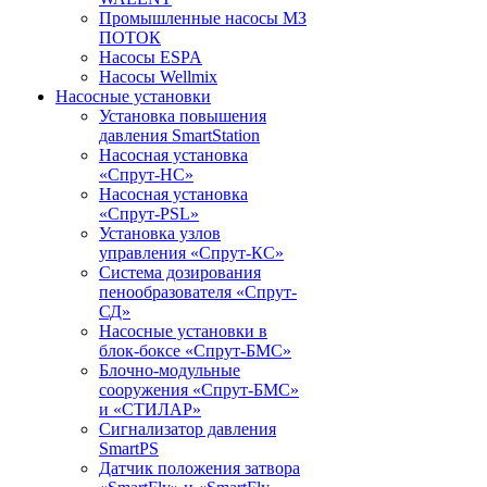
Промышленные насосы МЗ
ПОТОК
Насосы ESPA
Насосы Wellmix
Насосные установки
Установка повышения
давления SmartStation
Насосная установка
«Спрут-НС»
Насосная установка
«Спрут-PSL»
Установка узлов
управления «Спрут-КС»
Система дозирования
пенообразователя «Спрут-
СД»
Насосные установки в
блок-боксе «Спрут-БМС»
Блочно-модульные
сооружения «Спрут-БМС»
и «СТИЛАР»
Сигнализатор давления
SmartPS
Датчик положения затвора