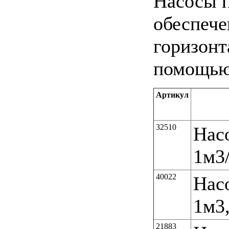
Насосы п
обеспече
горизонт
помощью
Артикул
32510
Нас
1м3/
40022
Нас
1м3,
21883