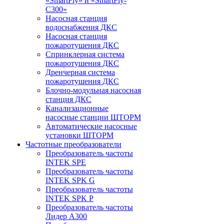
«SmartFly» и «SmartFly-
С300»
Насосная станция
водоснабжения ДКС
Насосная станция
пожаротушения ДКС
Спринклерная система
пожаротушения ДКС
Дренчерная система
пожаротушения ДКС
Блочно-модульная насосная
станция ДКС
Канализационные
насосные станции ШТОРМ
Автоматические насосные
установки ШТОРМ
Частотные преобразователи
Преобразователь частоты
INTEK SPE
Преобразователь частоты
INTEK SPK G
Преобразователь частоты
INTEK SPK P
Преобразователь частоты
Лидер А300