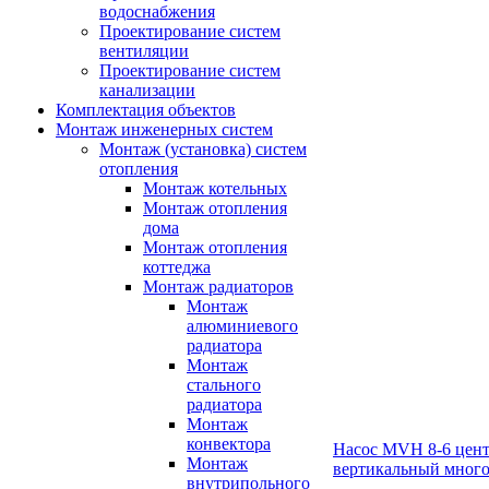
водоснабжения
Проектирование систем
вентиляции
Проектирование систем
канализации
Комплектация объектов
Монтаж инженерных систем
Монтаж (установка) систем
отопления
Монтаж котельных
Монтаж отопления
дома
Монтаж отопления
коттеджа
Монтаж радиаторов
Монтаж
алюминиевого
радиатора
Монтаж
стального
радиатора
Монтаж
конвектора
Насос MVH 8-6 цен
Монтаж
вертикальный мног
внутрипольного