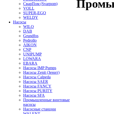
Промы
СварПом (Svarpom)
VOLL
SUPER-EGO
WELDY
Насосы
WILO
DAB
Grundfos
Pedrollo
AIKON
CNP
UNIPUMP
LOWARA
EBARA
Насосы IMP Pumps
Насосы Zenit (Зенит)
Насосы Calpeda
Насосы SAER
Насосы FANCY
Насосы PURITY
Насосы SFA
Промышленные винтовые
насосы
Насосные станции
WALENT