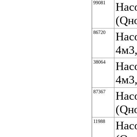
99081
Нас
(Qн
86720
Нас
4м3,
38064
Нас
4м3,
87367
Нас
(Qн
11988
Нас