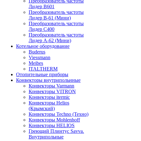
Преобразователь частоты
Лидер B601
Преобразователь частоты
Лидер В-61 (Мини)
Преобразователь частоты
Лидер С400
Преобразователь частоты
Лидер А-62 (Мини)
Котельное оборудование
Buderus
Viessmann
Meibes
ITALTHERM
Отопительные приборы
Конвекторы внутрипольнные
Конвекторы Varmann
Конвекторы VITRON
Конвекторы itermic
Конвекторы Helios
(Крымский)
Конвекторы Techno (Техно)
Конвекторы Mohlenhoff
Конвекторы HELIOS
Греющий Плинтус Savva.
Внутрипольные