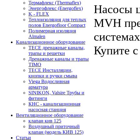
Термафлекс (Thermaflex)
Насосы 
Энергофлекс (Energoflex)
K - FLEX
MVH пред
Теплоизоляция для теплых
полов Energofloor Compact
Полимерная изоляция
системах
Almalen
Канализационное оборудование
Купите с
TECE дренажные каналы,
трапы и решетки
Дренажные каналы и трапы
TIMO
TECE Инсталляции,
кнопки и ручки смыва
Viega Водосливная
арматура
SINIKON, Valsire Трубы и
фитинги
КНС - канализационная
насосная станция
Вентиляционное оборудование
клапан кив 125
Воздушный приточный
клапан (модель КИВ 125)
Статьи