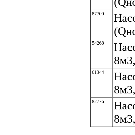
(Qн
87709
Нас
(Qн
54268
Нас
8м3,
61344
Нас
8м3,
82776
Нас
8м3