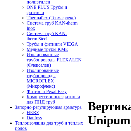
полиэтилен
ONE PLUS Трубы и
фитинги
Thermaflex (Термафлекс)
Система труб KAN-therm
Inox
Система труб KAN-
therm Steel
Трубы и фитинги VIEGA
Медные трубы KME
Изолированные
трубопроводы FLEXALEN
(Флексален)
Изолированные
трубопроводы
MICROFLEX
(Микрофлекс)
Фитинги Pexal Easy
Компрессионные фитинги
Вертик
для ПНД труб
Запорно-регулирующая арматура
HERZ
Unipu
Danfoss
Теплоизоляция для труб и тёплых
полов