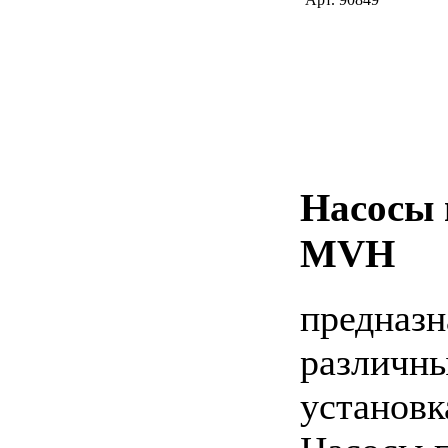
Насосы 
MVH
предназн
различны
установк