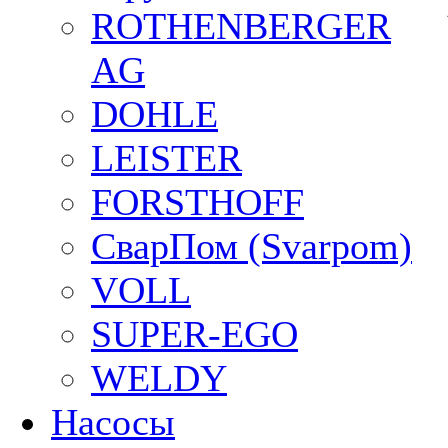
ROTHENBERGER
AG
DOHLE
LEISTER
FORSTHOFF
СварПом (Svarpom)
VOLL
SUPER-EGO
WELDY
Насосы