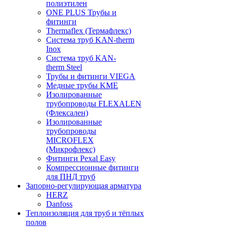
полиэтилен
ONE PLUS Трубы и
фитинги
Thermaflex (Термафлекс)
Система труб KAN-therm
Inox
Система труб KAN-
therm Steel
Трубы и фитинги VIEGA
Медные трубы KME
Изолированные
трубопроводы FLEXALEN
(Флексален)
Изолированные
трубопроводы
MICROFLEX
(Микрофлекс)
Фитинги Pexal Easy
Компрессионные фитинги
для ПНД труб
Запорно-регулирующая арматура
HERZ
Danfoss
Теплоизоляция для труб и тёплых
полов