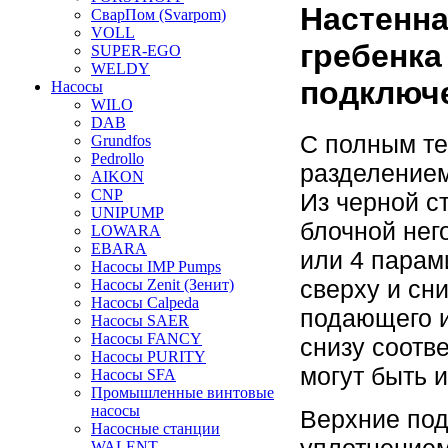
Настенна
СварПом (Svarpom)
VOLL
гребенка
SUPER-EGO
WELDY
подключе
Насосы
WILO
DAB
С полным те
Grundfos
Pedrollo
разделением
AIKON
CNP
Из черной с
UNIPUMP
блочной нег
LOWARA
EBARA
или 4 парам
Насосы IMP Pumps
сверху и сн
Насосы Zenit (Зенит)
Насосы Calpeda
подающего и
Насосы SAER
Насосы FANCY
снизу соотв
Насосы PURITY
могут быть 
Насосы SFA
Промышленные винтовые
насосы
Верхние под
Насосные станции
уплотнение
WALENT