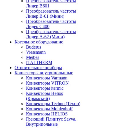
Преобразователь частоты
Лидер B601
Преобразователь частоты
Лидер В-61 (Мини)
Преобразователь частоты
Лидер С400
Преобразователь частоты
Лидер А-62 (Мини)
Котельное оборудование
Buderus
Viessmann
Meibes
ITALTHERM
Отопительные приборы
Конвекторы внутрипольнные
Конвекторы Varmann
Конвекторы VITRON
Конвекторы itermic
Конвекторы Helios
(Крымский)
Конвекторы Techno (Техно)
Конвекторы Mohlenhoff
Конвекторы HELIOS
Греющий Плинтус Savva.
Внутрипольные