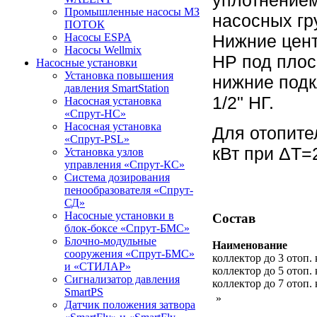
Промышленные насосы МЗ
насосных гр
ПОТОК
Нижние цент
Насосы ESPA
Насосы Wellmix
HP под плос
Насосные установки
Установка повышения
нижние подк
давления SmartStation
1/2" НГ.
Насосная установка
«Спрут-НС»
Насосная установка
Для отопите
«Спрут-PSL»
кВт при ΔТ=
Установка узлов
управления «Спрут-КС»
Система дозирования
пенообразователя «Спрут-
СД»
Насосные установки в
Состав
блок-боксе «Спрут-БМС»
Блочно-модульные
Наименование
сооружения «Спрут-БМС»
коллектор до 3 отоп. 
и «СТИЛАР»
коллектор до 5 отоп. 
Сигнализатор давления
коллектор до 7 отоп. 
SmartPS
»
Датчик положения затвора