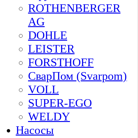
ROTHENBERGER
AG
DOHLE
LEISTER
FORSTHOFF
СварПом (Svarpom)
VOLL
SUPER-EGO
WELDY
Насосы