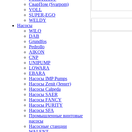
СварПом (Svarpom)
VOLL
SUPER-EGO
WELDY
Насосы
WILO
DAB
Grundfos
Pedrollo
AIKON
CNP
UNIPUMP
LOWARA
EBARA
Насосы IMP Pumps
Насосы Zenit (Зенит)
Насосы Calpeda
Насосы SAER
Насосы FANCY
Насосы PURITY
Насосы SFA
Промышленные винтовые
насосы
Насосные станции
WALENT