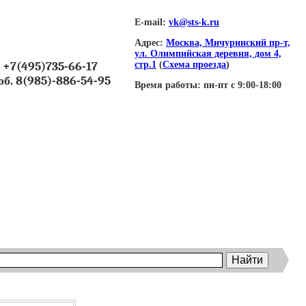
E-mail:
vk@sts-k.ru
Адрес:
Москва, Мичуринский пр-т,
ул. Олимпийская деревня, дом 4,
+7(495)735-66-17
стр.1
(
Схема проезда
)
об. 8(985)-886-54-95
Время работы:
пн-пт с 9:00-18:00