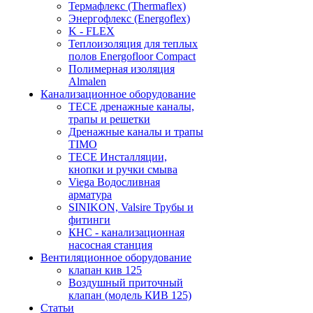
Термафлекс (Thermaflex)
Энергофлекс (Energoflex)
K - FLEX
Теплоизоляция для теплых
полов Energofloor Compact
Полимерная изоляция
Almalen
Канализационное оборудование
TECE дренажные каналы,
трапы и решетки
Дренажные каналы и трапы
TIMO
TECE Инсталляции,
кнопки и ручки смыва
Viega Водосливная
арматура
SINIKON, Valsire Трубы и
фитинги
КНС - канализационная
насосная станция
Вентиляционное оборудование
клапан кив 125
Воздушный приточный
клапан (модель КИВ 125)
Статьи