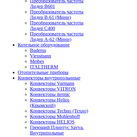
Преобразователь частоты
Лидер B601
Преобразователь частоты
Лидер В-61 (Мини)
Преобразователь частоты
Лидер С400
Преобразователь частоты
Лидер А-62 (Мини)
Котельное оборудование
Buderus
Viessmann
Meibes
ITALTHERM
Отопительные приборы
Конвекторы внутрипольнные
Конвекторы Varmann
Конвекторы VITRON
Конвекторы itermic
Конвекторы Helios
(Крымский)
Конвекторы Techno (Техно)
Конвекторы Mohlenhoff
Конвекторы HELIOS
Греющий Плинтус Savva.
Внутрипольные