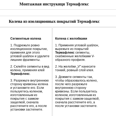
Монтажная инструкиця Термафлекс
Колена из изоляционных покрытий Термафлекс
Сегментные колена
Колена с желобками
1. Подрежьте ровно
1. Применяя угловой шаблон,
изоляционное покрытие,
вырежьте из покрытий
применяя для этого
Термафлекс
сегменты,
угловой шаблон и удалите
снабженные желобками V-
лишние фрагменты.
образного профиля.
2. Склейте сегменты в вид
2. На желобки „V" нанесите
колена, применяя клей
тонкий, ровный слой клея.
Термафлекс
.
3. Дожмите сегменты так,
3. Разрежьте внутреннюю
чтобы образовалось колено,
сторону кривизны колена
после чего разрежьте
и установите его. Если
внутреннюю сторону
пользуетесь коленом,
кривизны. Если пользуетесь
изготовленным из
коленом, изготовленным из
покрытия с замком-
покрытия с замком-защелкой,
защелкой, сначала
сначала расстегните его, а
расстегните его, а после
после установки застегните.
установки застегните.