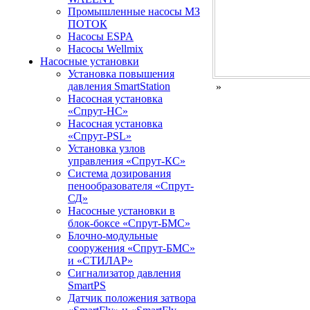
Промышленные насосы МЗ
ПОТОК
Насосы ESPA
Насосы Wellmix
Насосные установки
Установка повышения
давления SmartStation
»
Насосная установка
«Спрут-НС»
Насосная установка
«Спрут-PSL»
Установка узлов
управления «Спрут-КС»
Система дозирования
пенообразователя «Спрут-
СД»
Насосные установки в
блок-боксе «Спрут-БМС»
Блочно-модульные
сооружения «Спрут-БМС»
и «СТИЛАР»
Сигнализатор давления
SmartPS
Датчик положения затвора