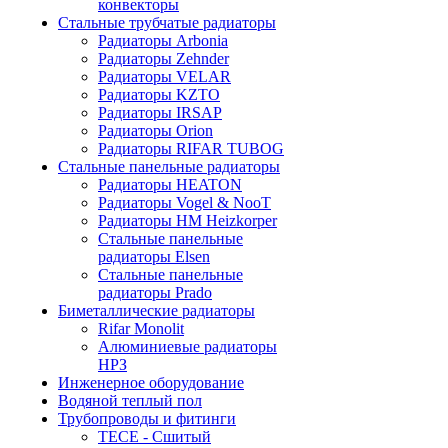
конвекторы
Стальные трубчатые радиаторы
Радиаторы Arbonia
Радиаторы Zehnder
Радиаторы VELAR
Радиаторы KZTO
Радиаторы IRSAP
Радиаторы Orion
Радиаторы RIFAR TUBOG
Стальные панельные радиаторы
Радиаторы HEATON
Радиаторы Vogel & NooT
Радиаторы HM Heizkorper
Стальные панельные
радиаторы Elsen
Стальные панельные
радиаторы Prado
Биметаллические радиаторы
Rifar Monolit
Алюминиевые радиаторы
НРЗ
Инженерное оборудование
Водяной теплый пол
Трубопроводы и фитинги
ТЕСЕ - Сшитый