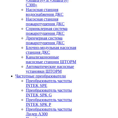
«SmartFly» и «SmartFly-
С300»
Насосная станция
водоснабжения ДКС
Насосная станция
пожаротушения ДКС
Спринклерная система
пожаротушения ДКС
Дренчерная система
пожаротушения ДКС
Блочно-модульная насосная
станция ДКС
Канализационные
насосные станции ШТОРМ
Автоматические насосные
установки ШТОРМ
Частотные преобразователи
Преобразователь частоты
INTEK SPE
Преобразователь частоты
INTEK SPK G
Преобразователь частоты
INTEK SPK P
Преобразователь частоты
Лидер А300