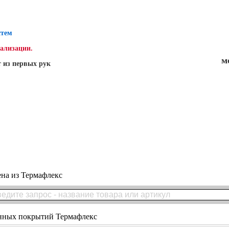
стем
нализации.
м
 из первых рук
на из Термафлекс
онных покрытий Термафлекс