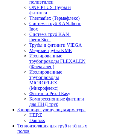
полиэтилен
ONE PLUS Трубы и
фитинги
Thermaflex (Термафлекс)
Система труб KAN-therm
Inox
Система труб KAN-
therm Steel
Трубы и фитинги VIEGA
Медные трубы KME
Изолированные
трубопроводы FLEXALEN
(Флексален)
Изолированные
трубопроводы
MICROFLEX
(Микрофлекс)
Фитинги Pexal Easy
Компрессионные фитинги
для ПНД труб
Запорно-регулирующая арматура
HERZ
Danfoss
Теплоизоляция для труб и тёплых
полов