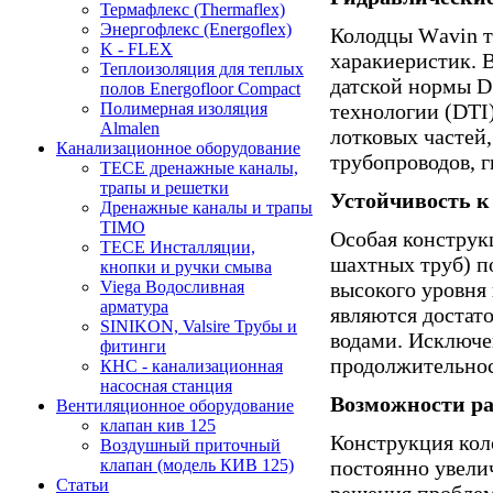
Термафлекс (Thermaflex)
Энергофлекс (Energoflex)
Колодцы Wаvin т
K - FLEX
харакиеристик. 
Теплоизоляция для теплых
датской нормы D
полов Energofloor Compact
технологии (DTI)
Полимерная изоляция
Almalen
лотковых частей
Канализационное оборудование
трубопроводов, 
TECE дренажные каналы,
трапы и решетки
Устойчивость к
Дренажные каналы и трапы
TIMO
Особая конструк
TECE Инсталляции,
шахтных труб) п
кнопки и ручки смыва
высокого уровня 
Viega Водосливная
арматура
являются достат
SINIKON, Valsire Трубы и
водами. Исключе
фитинги
продолжительнос
КНС - канализационная
насосная станция
Возможности р
Вентиляционное оборудование
клапан кив 125
Конструкция кол
Воздушный приточный
постоянно увелич
клапан (модель КИВ 125)
Статьи
решения проблем