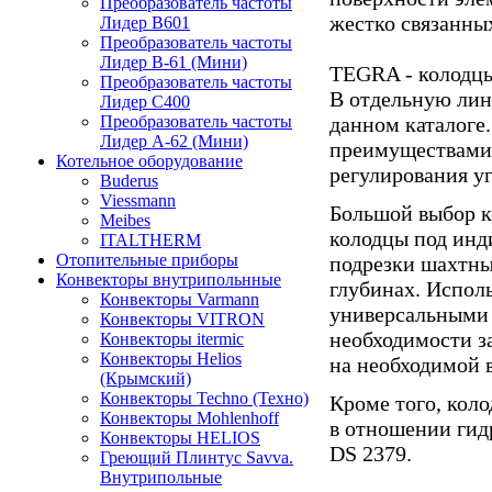
Преобразователь частоты
жестко связанны
Лидер B601
Преобразователь частоты
Лидер В-61 (Мини)
TEGRA - колодц
Преобразователь частоты
В отдельную лин
Лидер С400
данном каталоге
Преобразователь частоты
Лидер А-62 (Мини)
преимуществами,
Котельное оборудование
регулирования уг
Buderus
Viessmann
Большой выбор к
Meibes
колодцы под инд
ITALTHERM
Отопительные приборы
подрезки шахтны
Конвекторы внутрипольнные
глубинах. Испол
Конвекторы Varmann
универсальными 
Конвекторы VITRON
необходимости з
Конвекторы itermic
Конвекторы Helios
на необходимой 
(Крымский)
Конвекторы Techno (Техно)
Кроме того, кол
Конвекторы Mohlenhoff
в отношении гид
Конвекторы HELIOS
DS 2379.
Греющий Плинтус Savva.
Внутрипольные