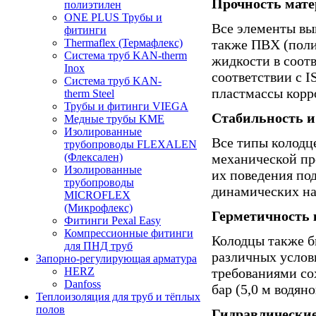
Прочность мате
полиэтилен
ONE PLUS Трубы и
Все элементы вы
фитинги
также ПВХ (поли
Thermaflex (Термафлекс)
Система труб KAN-therm
жидкости в соот
Inox
соответствии с 
Система труб KAN-
пластмассы корр
therm Steel
Трубы и фитинги VIEGA
Стабильность и
Медные трубы KME
Изолированные
Все типы колодц
трубопроводы FLEXALEN
механической пр
(Флексален)
Изолированные
их поведения под
трубопроводы
динамических на
MICROFLEX
(Микрофлекс)
Герметичность
Фитинги Pexal Easy
Компрессионные фитинги
Колодцы также б
для ПНД труб
различных услов
Запорно-регулирующая арматура
требованиями со
HERZ
Danfoss
бар (5,0 м водяно
Теплоизоляция для труб и тёплых
полов
Гидравлически