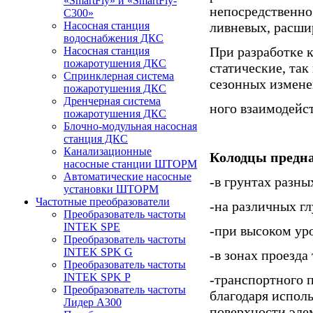
«SmartFly» и «SmartFly-
непосредственно
С300»
ливневых, расши
Насосная станция
водоснабжения ДКС
При разработке к
Насосная станция
пожаротушения ДКС
статические, та
Спринклерная система
сезонных измене
пожаротушения ДКС
Дренчерная система
ного взаимодейс
пожаротушения ДКС
Блочно-модульная насосная
станция ДКС
Канализационные
Колодцы предна
насосные станции ШТОРМ
Автоматические насосные
-в грунтах разны
установки ШТОРМ
Частотные преобразователи
-на различных г
Преобразователь частоты
INTEK SPE
-при высоком уро
Преобразователь частоты
INTEK SPK G
-в зонах проезда
Преобразователь частоты
INTEK SPK P
-транспортного 
Преобразователь частоты
благодаря испол
Лидер А300
поверхности эле