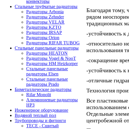
конвекторы
Стальные трубчатые радиаторы
Благодаря тому,
Радиаторы Arbonia
рядом неоспорим
Радиаторы Zehnder
Радиаторы VELAR
традиционных ма
Радиаторы KZTO
Радиаторы IRSAP
-устойчивость к
Радиаторы Orion
-относительно н
Радиаторы RIFAR TUBOG
Стальные панельные радиаторы
использования т
Радиаторы HEATON
Радиаторы Vogel & NooT
-сокращение вр
Радиаторы HM Heizkorper
Стальные панельные
-устойчивость к 
радиаторы Elsen
Стальные панельные
-отличные гидра
радиаторы Prado
Биметаллические радиаторы
Технология прои
Rifar Monolit
Все пластиковые
Алюминиевые радиаторы
НРЗ
использованием 
Инженерное оборудование
Отдельные элеме
Водяной теплый пол
центробежной от
Трубопроводы и фитинги
ТЕСЕ - Сшитый