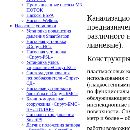
Промышленные насосы МЗ
ПОТОК
Насосы ESPA
Канализацио
Насосы Wellmix
предназначе
Насосные установки
Установка повышения
различного 
давления SmartStation
Насосная установка
ливневые).
«Спрут-НС»
Насосная установка
Конструкци
«Спрут-PSL»
Установка узлов
управления «Спрут-КС»
пластмассовых к
Система дозирования
использования с
пенообразователя «Спрут-
СД»
(гладкостенными
Насосные установки в
по функциональн
блок-боксе «Спрут-БМС»
обслуживающего 
Блочно-модульные
инспекционные к
сооружения «Спрут-БМС»
и «СТИЛАР»
поверхности. Сп
Сигнализатор давления
метр и более – 
SmartPS
Датчик положения затвора
работы возможно 