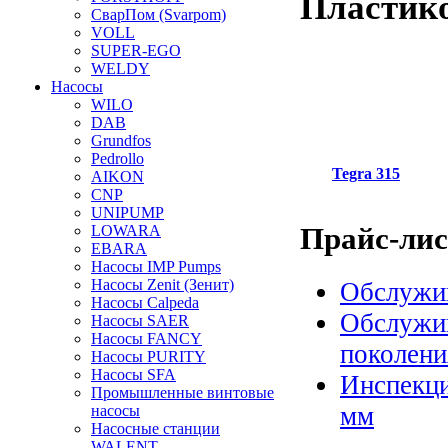
Пластик
СварПом (Svarpom)
VOLL
SUPER-EGO
WELDY
Насосы
WILO
DAB
Grundfos
Pedrollo
Tegra 315
AIKON
CNP
UNIPUMP
Прайс-ли
LOWARA
EBARA
Насосы IMP Pumps
Насосы Zenit (Зенит)
Обслужив
Насосы Calpeda
Обслужив
Насосы SAER
Насосы FANCY
поколени
Насосы PURITY
Насосы SFA
Инспекци
Промышленные винтовые
мм
насосы
Насосные станции
WALENT