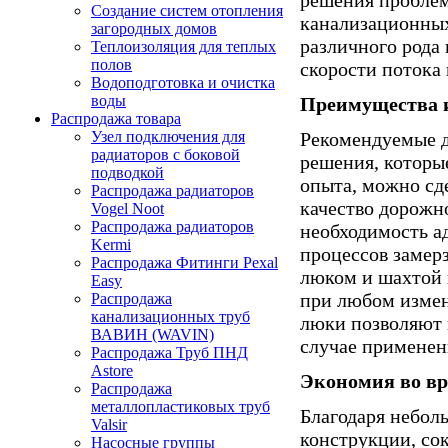
Создание систем отопления
канализационных
загородных домов
различного рода 
Теплоизоляция для теплых
полов
скорости потока и
Водоподготовка и очистка
воды
Преимущества 
Распродажа товара
Рекомендуемые д
Узел подключения для
радиаторов с боковой
решения, которы
подводкой
опыта, можно сд
Распродажа радиаторов
качество дорожн
Vogel Noot
Распродажа радиаторов
необходимость ад
Kermi
процессов замер
Распродажа Фитинги Pexal
люком и шахтой 
Easy
при любом измен
Распродажа
канализационных труб
люки позволяют 
ВАВИН (WAVIN)
случае применен
Распродажа Труб ПНД
Astore
Экономия во вр
Распродажа
металлопластиковых труб
Благодаря неболь
Valsir
конструкции, со
Насосные группы