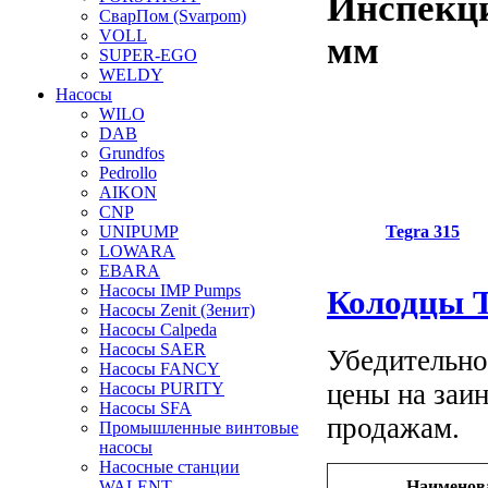
Инспекци
СварПом (Svarpom)
VOLL
мм
SUPER-EGO
WELDY
Насосы
WILO
DAB
Grundfos
Pedrollo
AIKON
CNP
Tegra 315
UNIPUMP
LOWARA
EBARA
Насосы IMP Pumps
Колодцы T
Насосы Zenit (Зенит)
Насосы Calpeda
Насосы SAER
Убедительно
Насосы FANCY
цены на заи
Насосы PURITY
Насосы SFA
продажам.
Промышленные винтовые
насосы
Насосные станции
Наименов
WALENT