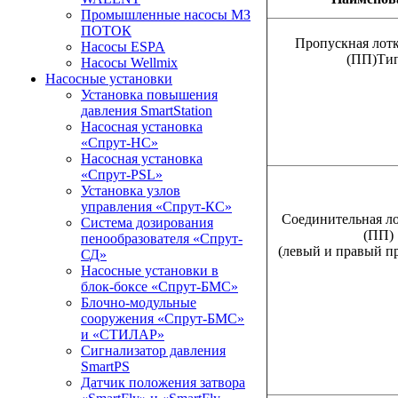
Промышленные насосы МЗ
ПОТОК
Пропускная лотк
Насосы ESPA
(ПП)Тип
Насосы Wellmix
Насосные установки
Установка повышения
давления SmartStation
Насосная установка
«Спрут-НС»
Насосная установка
«Спрут-PSL»
Установка узлов
управления «Спрут-КС»
Соединительная ло
Система дозирования
(ПП)
пенообразователя «Спрут-
(левый и правый п
СД»
Насосные установки в
блок-боксе «Спрут-БМС»
Блочно-модульные
сооружения «Спрут-БМС»
и «СТИЛАР»
Сигнализатор давления
SmartPS
Датчик положения затвора