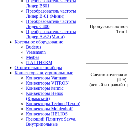
Преобразователь частоты
Лидер B601
Преобразователь частоты
Лидер В-61 (Мини)
Преобразователь частоты
Пропускная лоткова
Лидер С400
Тип I
Преобразователь частоты
Лидер А-62 (Мини)
Котельное оборудование
Buderus
Viessmann
Meibes
ITALTHERM
Отопительные приборы
Конвекторы внутрипольнные
Соединительная ло
Конвекторы Varmann
(ПЭ)
Конвекторы VITRON
(левый и правый п
Конвекторы itermic
Конвекторы Helios
(Крымский)
Конвекторы Techno (Техно)
Конвекторы Mohlenhoff
Конвекторы HELIOS
Греющий Плинтус Savva.
Внутрипольные