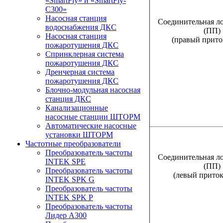
«SmartFly» и «SmartFly-
С300»
Насосная станция
Соединительная ло
водоснабжения ДКС
(ПП)
Насосная станция
(правый приток
пожаротушения ДКС
Спринклерная система
пожаротушения ДКС
Дренчерная система
пожаротушения ДКС
Блочно-модульная насосная
станция ДКС
Канализационные
насосные станции ШТОРМ
Автоматические насосные
установки ШТОРМ
Частотные преобразователи
Преобразователь частоты
Соединительная ло
INTEK SPE
(ПП)
Преобразователь частоты
(левый прито
INTEK SPK G
Преобразователь частоты
INTEK SPK P
Преобразователь частоты
Лидер А300