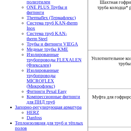
полиэтилен
Шахтная гофри
ONE PLUS Трубы и
труба колодца* 
фитинги
Thermaflex (Термафлекс)
Система труб KAN-therm
Inox
Система труб KAN-
therm Steel
Трубы и фитинги VIEGA
Медные трубы KME
Изолированные
Уплотнительное ко
трубопроводы FLEXALEN
трубы
(Флексален)
Изолированные
трубопроводы
MICROFLEX
(Микрофлекс)
Фитинги Pexal Easy
Компрессионные фитинги
Муфта для гофрир
для ПНД труб
Запорно-регулирующая арматура
HERZ
Danfoss
Теплоизоляция для труб и тёплых
полов