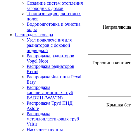
Создание систем отопления
загородных домов
Теплоизоляция для теплых
полов
Водоподготовка и очистка
Направляюща
воды
Распродажа товара
Узел подключения для
радиаторов с боковой
подводкой
Распродажа радиаторов
Vogel Noot
Горловина коничес
Распродажа радиаторов
Kermi
Распродажа Фитинги Pexal
Easy
Распродажа
канализационных труб
ВАВИН (WAVIN)
Распродажа Труб ПНД
Крышка бет
Astore
Распродажа
металлопластиковых труб
Valsir
Насосные группы