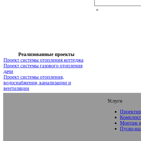
»
Реализованные проекты
Проект системы отопления коттеджа
Проект системы газового отопления
дачи
Проект системы отопления,
водоснабжения, канализации и
вентиляции
Услуги
Проектир
Комплект
Монтаж и
Пуско-на