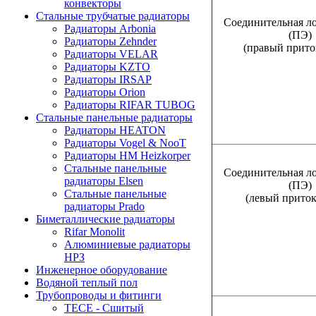
конвекторы
Стальные трубчатые радиаторы
Соединительная ло
Радиаторы Arbonia
(ПЭ)
Радиаторы Zehnder
(правый приток
Радиаторы VELAR
Радиаторы KZTO
Радиаторы IRSAP
Радиаторы Orion
Радиаторы RIFAR TUBOG
Стальные панельные радиаторы
Радиаторы HEATON
Радиаторы Vogel & NooT
Радиаторы HM Heizkorper
Стальные панельные
Соединительная ло
радиаторы Elsen
(ПЭ)
Стальные панельные
(левый прито
радиаторы Prado
Биметаллические радиаторы
Rifar Monolit
Алюминиевые радиаторы
НРЗ
Инженерное оборудование
Водяной теплый пол
Трубопроводы и фитинги
ТЕСЕ - Сшитый