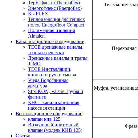
Термафлекс (Thermaflex)
Телескопически
Энергофлекс (Energoflex)
K - FLEX
Теплоизоляция для теплых
полов Energofloor Compact
Полимерная изоляция
Almalen
Канализационное оборудование
TECE дренажные каналы,
Переходная
трапы и решетки
Дренажные каналы и трапы
TIMO
TECE Инсталляции,
кнопки и ручки смыва
Viega Водосливная
арматура
Муфта, устанавлива
SINIKON, Valsire Трубы и
фитинги
КНС - канализационная
насосная станция
Вентиляционное оборудование
клапан кив 125
Воздушный приточный
Фреза
клапан (модель КИВ 125)
Статьи