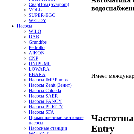
СварПом (Svarpom)
водоснабже
VOLL
SUPER-EGO
WELDY
Насосы
WILO
DAB
Grundfos
Pedrollo
AIKON
CNP
UNIPUMP
LOWARA
EBARA
Имеет междунар
Насосы IMP Pumps
Насосы Zenit (Зенит)
Насосы Calpeda
Насосы SAER
Насосы FANCY
Насосы PURITY
Насосы SFA
Частотные
Промышленные винтовые
насосы
Entry
Насосные станции
WALENT