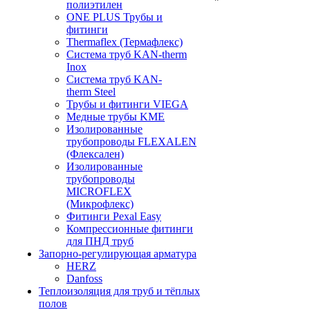
полиэтилен
ONE PLUS Трубы и
фитинги
Thermaflex (Термафлекс)
Система труб KAN-therm
Inox
Система труб KAN-
therm Steel
Трубы и фитинги VIEGA
Медные трубы KME
Изолированные
трубопроводы FLEXALEN
(Флексален)
Изолированные
трубопроводы
MICROFLEX
(Микрофлекс)
Фитинги Pexal Easy
Компрессионные фитинги
для ПНД труб
Запорно-регулирующая арматура
HERZ
Danfoss
Теплоизоляция для труб и тёплых
полов