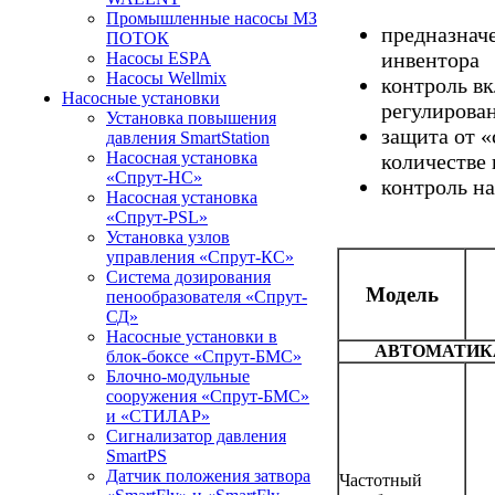
Промышленные насосы МЗ
предназнач
ПОТОК
инвентора
Насосы ESPA
Насосы Wellmix
контроль вк
Насосные установки
регулирован
Установка повышения
защита от «
давления SmartStation
Насосная установка
количестве 
«Спрут-НС»
контроль на
Насосная установка
«Спрут-PSL»
Установка узлов
управления «Спрут-КС»
Система дозирования
Модель
пенообразователя «Спрут-
СД»
Насосные установки в
АВТОМАТИКА
блок-боксе «Спрут-БМС»
Блочно-модульные
сооружения «Спрут-БМС»
и «СТИЛАР»
Сигнализатор давления
SmartPS
Датчик положения затвора
Частотный