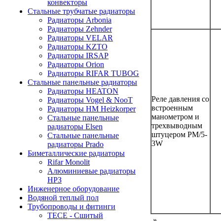
конвекторы
Стальные трубчатые радиаторы
Радиаторы Arbonia
Радиаторы Zehnder
Радиаторы VELAR
Радиаторы KZTO
Радиаторы IRSAP
Радиаторы Orion
Радиаторы RIFAR TUBOG
Стальные панельные радиаторы
Радиаторы HEATON
Реле давления со
Радиаторы Vogel & NooT
встроенным
Радиаторы HM Heizkorper
манометром и
Стальные панельные
трехвыводным
радиаторы Elsen
штуцером РМ/5-
Стальные панельные
3W
радиаторы Prado
Биметаллические радиаторы
Rifar Monolit
Алюминиевые радиаторы
НРЗ
Инженерное оборудование
Водяной теплый пол
Трубопроводы и фитинги
ТЕСЕ - Сшитый
»