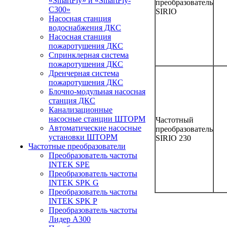
«SmartFly» и «SmartFly-
преобразователь
С300»
SIRIO
Насосная станция
водоснабжения ДКС
Насосная станция
пожаротушения ДКС
Спринклерная система
пожаротушения ДКС
Дренчерная система
пожаротушения ДКС
Блочно-модульная насосная
станция ДКС
Канализационные
насосные станции ШТОРМ
Частотный
Автоматические насосные
преобразователь
установки ШТОРМ
SIRIO 230
Частотные преобразователи
Преобразователь частоты
INTEK SPE
Преобразователь частоты
INTEK SPK G
Преобразователь частоты
INTEK SPK P
Преобразователь частоты
Лидер А300