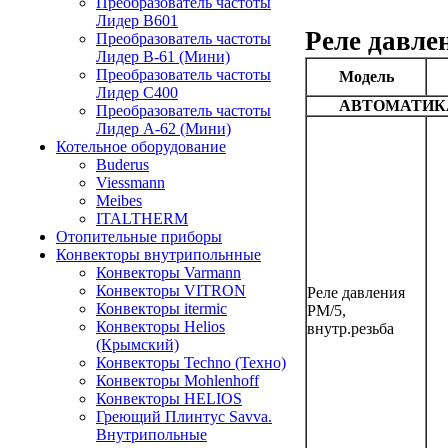
Преобразователь частоты
Лидер B601
Реле давле
Преобразователь частоты
Лидер В-61 (Мини)
Преобразователь частоты
Модель
Лидер С400
АВТОМАТИКА
Преобразователь частоты
Лидер А-62 (Мини)
Котельное оборудование
Buderus
Viessmann
Meibes
ITALTHERM
Отопительные приборы
Конвекторы внутрипольнные
Конвекторы Varmann
Конвекторы VITRON
Реле давления
Конвекторы itermic
РМ/5,
Конвекторы Helios
внутр.резьба
(Крымский)
Конвекторы Techno (Техно)
Конвекторы Mohlenhoff
Конвекторы HELIOS
Греющий Плинтус Savva.
Внутрипольные